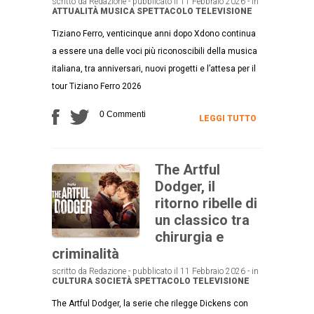
scritto da Redazione - pubblicato il 11 Febbraio 2026 - in
ATTUALITÀ
MUSICA
SPETTACOLO
TELEVISIONE
Tiziano Ferro, venticinque anni dopo Xdono continua
a essere una delle voci più riconoscibili della musica
italiana, tra anniversari, nuovi progetti e l’attesa per il
tour Tiziano Ferro 2026
0 Commenti
LEGGI TUTTO
The Artful
Dodger, il
ritorno ribelle di
un classico tra
chirurgia e
criminalità
scritto da Redazione - pubblicato il 11 Febbraio 2026 - in
CULTURA
SOCIETÀ
SPETTACOLO
TELEVISIONE
The Artful Dodger, la serie che rilegge Dickens con