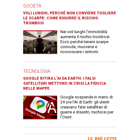
SOCIETÀ
VOLI LUNGHI, PERCHÉ NON CONVIENE TOGLIERE
LE SCARPE: COME RIDURRE IL RISCHIO
TROMBOSI
Nei voli lunghi l’immobilità
aumenta il rischio trombosi.
Ecco perché tenere scarpe
comode, muoversi e
riconoscere i sintomi.
TECNOLOGIA
GOOGLE RITIRA L’AI DA EARTH: I FALSI
SATELLITARI METTONO IN CRISI LA FIDUCIA
NELLE MAPPE
Google sospende in meno di
24 ore l’AI di Earth: gli utenti
creavano falsi satellitari di
guerre e disastri, rischiosi per
l’Osint.
Banner Slice
LE PIÙ LETTE