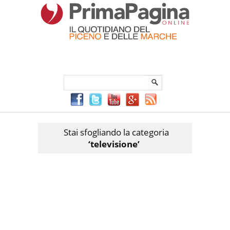
Menu Principale
Menu mobile
Sei in:
PrimaPaginaOnline.it
Home
»
televisione
Stai sfogliando la categoria
‘televisione’