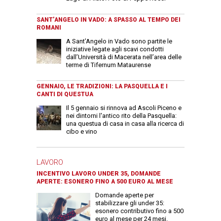
SANT’ANGELO IN VADO: A SPASSO AL TEMPO DEI
ROMANI
A Sant’Angelo in Vado sono partite le
iniziative legate agli scavi condotti
dall’Università di Macerata nell’area delle
terme di Tifernum Mataurense
GENNAIO, LE TRADIZIONI: LA PASQUELLA E I
CANTI DI QUESTUA
Il 5 gennaio si rinnova ad Ascoli Piceno e
nei dintorni l'antico rito della Pasquella:
una questua di casa in casa alla ricerca di
cibo e vino
LAVORO
INCENTIVO LAVORO UNDER 35, DOMANDE
APERTE: ESONERO FINO A 500 EURO AL MESE
Domande aperte per
stabilizzare gli under 35:
esonero contributivo fino a 500
euro al mese per 24 mesi.