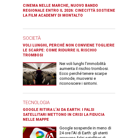
CINEMA NELLE MARCHE, NUOVO BANDO
REGIONALE ENTRO IL 2026: CINECITTÀ SOSTIENE
LA FILM ACADEMY DI MONTALTO
SOCIETÀ
VOLI LUNGHI, PERCHÉ NON CONVIENE TOGLIERE
LE SCARPE: COME RIDURRE IL RISCHIO
TROMBOSI
Nei voli lunghi l’immobilità
aumenta il rischio trombosi.
Ecco perché tenere scarpe
comode, muoversi e
riconoscere i sintomi.
TECNOLOGIA
GOOGLE RITIRA L’AI DA EARTH: I FALSI
SATELLITARI METTONO IN CRISI LA FIDUCIA
NELLE MAPPE
Google sospende in meno di
24 ore l’AI di Earth: gli utenti
creavano falsi satellitari di