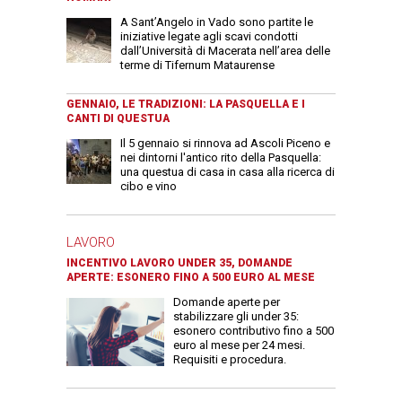
A Sant’Angelo in Vado sono partite le
iniziative legate agli scavi condotti
dall’Università di Macerata nell’area delle
terme di Tifernum Mataurense
GENNAIO, LE TRADIZIONI: LA PASQUELLA E I
CANTI DI QUESTUA
Il 5 gennaio si rinnova ad Ascoli Piceno e
nei dintorni l'antico rito della Pasquella:
una questua di casa in casa alla ricerca di
cibo e vino
LAVORO
INCENTIVO LAVORO UNDER 35, DOMANDE
APERTE: ESONERO FINO A 500 EURO AL MESE
Domande aperte per
stabilizzare gli under 35:
esonero contributivo fino a 500
euro al mese per 24 mesi.
Requisiti e procedura.