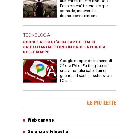
aumenta il rischio trombosi.
Ecco perché tenere scarpe
comode, muoversi e
riconoscere i sintomi.
TECNOLOGIA
GOOGLE RITIRA L’AI DA EARTH: I FALSI
SATELLITARI METTONO IN CRISI LA FIDUCIA
NELLE MAPPE
Google sospende in meno di
24 ore l’AI di Earth: gli utenti
creavano falsi satellitari di
guerre e disastri, rischiosi per
l’Osint.
Banner Slice
LE PIÙ LETTE
Articoli più letti
Web canone
Scienza e Filosofia