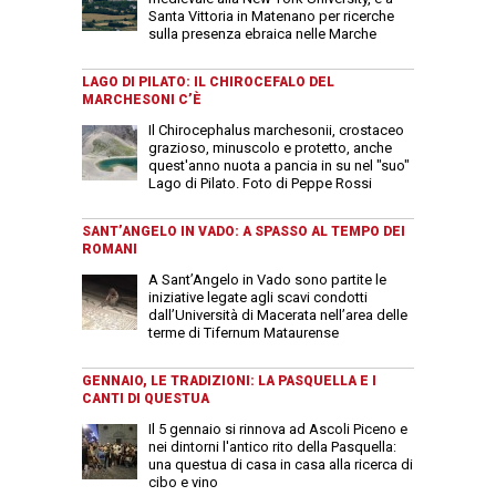
Santa Vittoria in Matenano per ricerche
sulla presenza ebraica nelle Marche
LAGO DI PILATO: IL CHIROCEFALO DEL
MARCHESONI C’È
Il Chirocephalus marchesonii, crostaceo
grazioso, minuscolo e protetto, anche
quest'anno nuota a pancia in su nel "suo"
Lago di Pilato. Foto di Peppe Rossi
SANT’ANGELO IN VADO: A SPASSO AL TEMPO DEI
ROMANI
A Sant’Angelo in Vado sono partite le
iniziative legate agli scavi condotti
dall’Università di Macerata nell’area delle
terme di Tifernum Mataurense
GENNAIO, LE TRADIZIONI: LA PASQUELLA E I
CANTI DI QUESTUA
Il 5 gennaio si rinnova ad Ascoli Piceno e
nei dintorni l'antico rito della Pasquella:
una questua di casa in casa alla ricerca di
cibo e vino