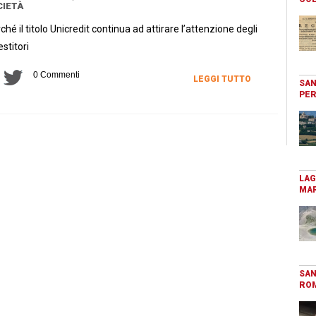
IETÀ
ché il titolo Unicredit continua ad attirare l’attenzione degli
estitori
0 Commenti
LEGGI TUTTO
SAN
PER
LAG
MAR
SAN
RO