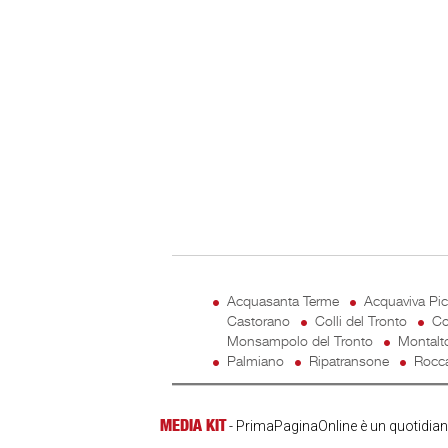
Acquasanta Terme
Acquaviva Pi
Castorano
Colli del Tronto
Co
Monsampolo del Tronto
Montalt
Palmiano
Ripatransone
Rocca
MEDIA KIT
- PrimaPaginaOnline è un quotidiano 