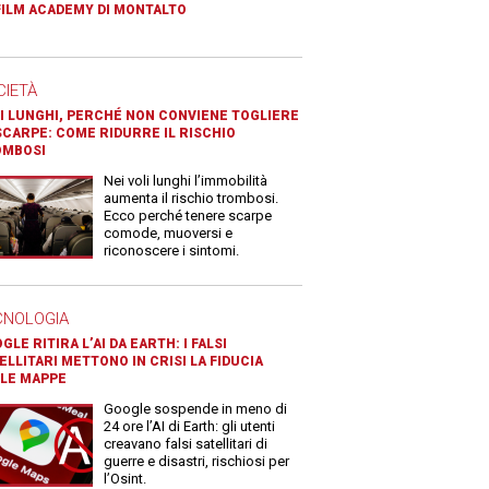
FILM ACADEMY DI MONTALTO
CIETÀ
I LUNGHI, PERCHÉ NON CONVIENE TOGLIERE
SCARPE: COME RIDURRE IL RISCHIO
OMBOSI
Nei voli lunghi l’immobilità
aumenta il rischio trombosi.
Ecco perché tenere scarpe
comode, muoversi e
riconoscere i sintomi.
CNOLOGIA
GLE RITIRA L’AI DA EARTH: I FALSI
ELLITARI METTONO IN CRISI LA FIDUCIA
LE MAPPE
Google sospende in meno di
24 ore l’AI di Earth: gli utenti
creavano falsi satellitari di
guerre e disastri, rischiosi per
l’Osint.