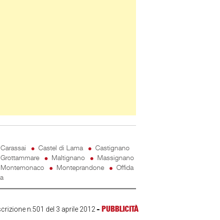
Carassai
Castel di Lama
Castignano
Grottammare
Maltignano
Massignano
Montemonaco
Monteprandone
Offida
ta
-
PUBBLICITÀ
scrizione n.501 del 3 aprile 2012