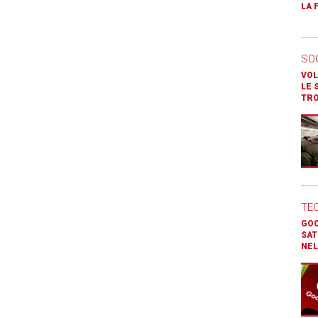
LA 
SO
VOL
LE 
TR
TE
GOO
SAT
NEL