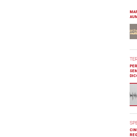
MAR
AUM
TE
PER
SEM
DIC
SP
CIN
REG