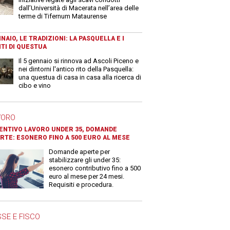
dall’Università di Macerata nell’area delle
terme di Tifernum Mataurense
NAIO, LE TRADIZIONI: LA PASQUELLA E I
TI DI QUESTUA
Il 5 gennaio si rinnova ad Ascoli Piceno e
nei dintorni l'antico rito della Pasquella:
una questua di casa in casa alla ricerca di
cibo e vino
VORO
ENTIVO LAVORO UNDER 35, DOMANDE
RTE: ESONERO FINO A 500 EURO AL MESE
Domande aperte per
stabilizzare gli under 35:
esonero contributivo fino a 500
euro al mese per 24 mesi.
Requisiti e procedura.
SE E FISCO