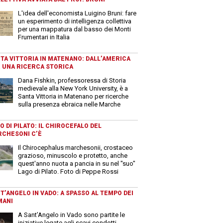
L'idea dell'economista Luigino Bruni: fare
un esperimento di intelligenza collettiva
per una mappatura dal basso dei Monti
Frumentari in Italia
TA VITTORIA IN MATENANO: DALL’AMERICA
 UNA RICERCA STORICA
Dana Fishkin, professoressa di Storia
medievale alla New York University, è a
Santa Vittoria in Matenano per ricerche
sulla presenza ebraica nelle Marche
O DI PILATO: IL CHIROCEFALO DEL
CHESONI C’È
Il Chirocephalus marchesonii, crostaceo
grazioso, minuscolo e protetto, anche
quest'anno nuota a pancia in su nel "suo"
Lago di Pilato. Foto di Peppe Rossi
T’ANGELO IN VADO: A SPASSO AL TEMPO DEI
MANI
A Sant’Angelo in Vado sono partite le
iniziative legate agli scavi condotti