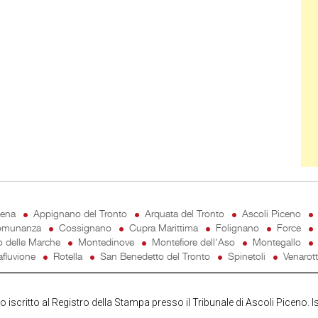
cena
Appignano del Tronto
Arquata del Tronto
Ascoli Piceno
munanza
Cossignano
Cupra Marittima
Folignano
Force
o delle Marche
Montedinove
Montefiore dell'Aso
Montegallo
fluvione
Rotella
San Benedetto del Tronto
Spinetoli
Venarot
iscritto al Registro della Stampa presso il Tribunale di Ascoli Piceno. I