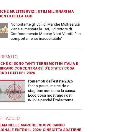
CHE MULTISERVIZI: UTILI MILIONARI MA
ENTO DELLA TARI
Nonostante gli utili di Marche Multiservizi
viene aumentata la Tari, il direttore di
Confcommercio Marche Nord Varotti: "un
comportamento inaccettabile"
RREMOTO
CHÉ CI SONO TANTI TERREMOTI IN ITALIA E
BRANO CONCENTRARSI D’ESTATE? COSA
ONO I DATI DEL 2026
I terremoti dell’estate 2026
fanno paura, ma caldo e
stagione non sono la causa.
Ecco cosa mostrano i dati
INGV e perché l’Italia trema.
ETTACOLO
EMA NELLE MARCHE, NUOVO BANDO
IONALE ENTRO IL 2026: CINECITTÀ SOSTIENE