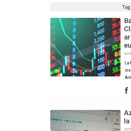
Tag
Ba
Cl
ar
e
scri
La 
cre
Ant
Az
la
scri