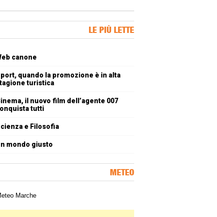
ner Slice
LE PIÙ LETTE
oli più letti
eb canone
port, quando la promozione è in alta
tagione turistica
inema, il nuovo film dell’agente 007
onquista tutti
cienza e Filosofia
n mondo giusto
METEO
a meteorologica delle Marche
ner Slice