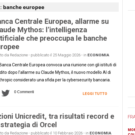
 :
banche europee
nca Centrale Europea, allarme su
aude Mythos: l’intelligenza
tificiale che preoccupa le banche
uropee
tto da Redazione - pubblicato il 25 Maggio 2026 - in
ECONOMIA
Banca Centrale Europea convoca una riunione con gli istituti di
dito dopo l’allarme su Claude Mythos, il nuovo modello AI di
hropic considerato una sfida per la cybersecurity bancaria.
0 Commenti
LEGGI TUTTO
Ban
ioni Unicredit, tra risultati record e
FR
 strategia di Orcel
MON
tto da Redazione - pubblicato il 10 Febbraio 2026 - in
ECONOMIA
COL