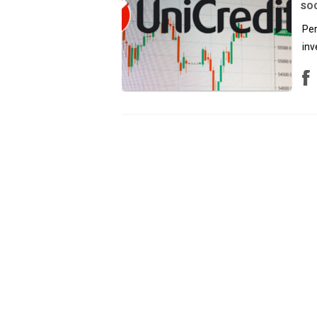
SOC
Per
inv