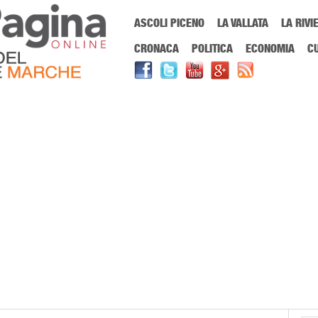
Menu Principale
ASCOLI PICENO
LA VALLATA
LA RIVI
Sei in:
PrimaPaginaOnline.it
Home
»
banche europee
CRONACA
POLITICA
ECONOMIA
C