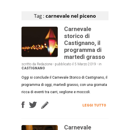
Articoli che contengono il tag selezionato
Tag :
carnevale nel piceno
Carnevale
storico di
Castignano, il
programma di
martedì grasso
scritto da Redazione - pubblicato il 5 Marzo 2019 - in
CASTIGNANO
Oggi si conclude il Carnevale Storico di Castignano, il
programma di oggi, martedì grasso, con una giornata
ricca di eventi tra carri, veglione e moccoli.
LEGGI TUTTO
Carnevale