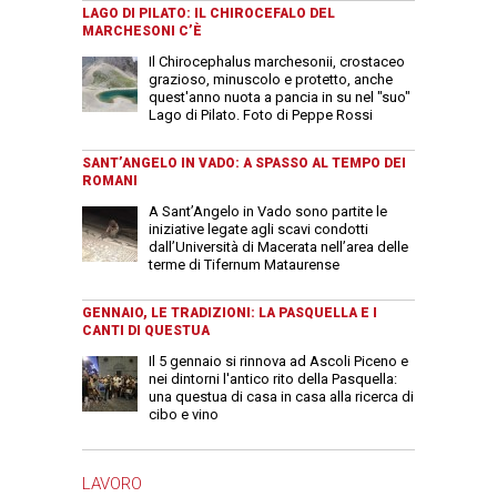
LAGO DI PILATO: IL CHIROCEFALO DEL
MARCHESONI C’È
Il Chirocephalus marchesonii, crostaceo
grazioso, minuscolo e protetto, anche
quest'anno nuota a pancia in su nel "suo"
Lago di Pilato. Foto di Peppe Rossi
SANT’ANGELO IN VADO: A SPASSO AL TEMPO DEI
ROMANI
A Sant’Angelo in Vado sono partite le
iniziative legate agli scavi condotti
dall’Università di Macerata nell’area delle
terme di Tifernum Mataurense
GENNAIO, LE TRADIZIONI: LA PASQUELLA E I
CANTI DI QUESTUA
Il 5 gennaio si rinnova ad Ascoli Piceno e
nei dintorni l'antico rito della Pasquella:
una questua di casa in casa alla ricerca di
cibo e vino
LAVORO