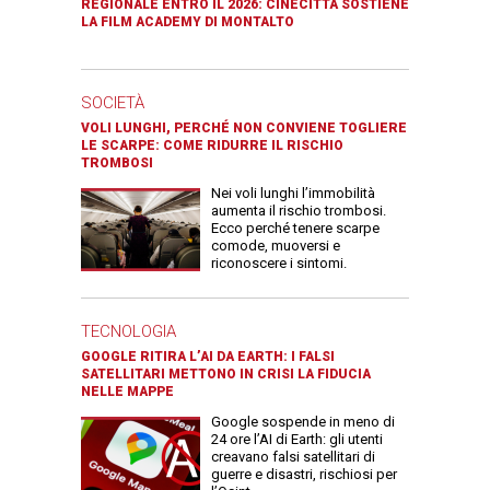
REGIONALE ENTRO IL 2026: CINECITTÀ SOSTIENE
LA FILM ACADEMY DI MONTALTO
SOCIETÀ
VOLI LUNGHI, PERCHÉ NON CONVIENE TOGLIERE
LE SCARPE: COME RIDURRE IL RISCHIO
TROMBOSI
Nei voli lunghi l’immobilità
aumenta il rischio trombosi.
Ecco perché tenere scarpe
comode, muoversi e
riconoscere i sintomi.
TECNOLOGIA
GOOGLE RITIRA L’AI DA EARTH: I FALSI
SATELLITARI METTONO IN CRISI LA FIDUCIA
NELLE MAPPE
Google sospende in meno di
24 ore l’AI di Earth: gli utenti
creavano falsi satellitari di
guerre e disastri, rischiosi per