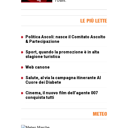
l’Osint.
Banner Slice
LE PIÙ LETTE
Articoli più letti
Politica Ascoli: nasce il Comitato Ascolto
& Partecipazione
Sport, quando la promozione è in alta
stagione turistica
Web canone
Salute, al via la campagna itinerante Al
Cuore dei Diabete
Cinema, il nuovo film dell’agente 007
conquista tutti
METEO
Carta meteorologica delle Marche