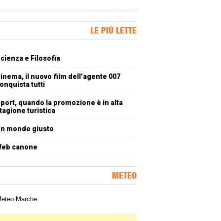
ner Slice
LE PIÙ LETTE
oli più letti
cienza e Filosofia
inema, il nuovo film dell’agente 007
onquista tutti
port, quando la promozione è in alta
tagione turistica
n mondo giusto
eb canone
METEO
a meteorologica delle Marche
ner Slice