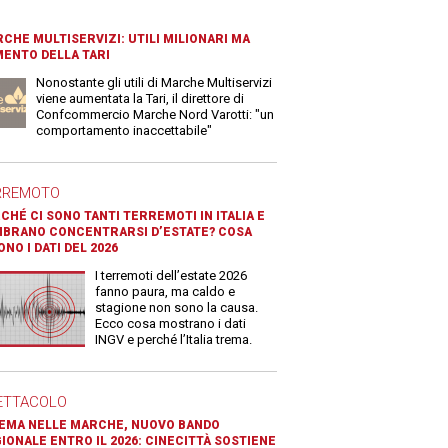
CHE MULTISERVIZI: UTILI MILIONARI MA
ENTO DELLA TARI
Nonostante gli utili di Marche Multiservizi
viene aumentata la Tari, il direttore di
Confcommercio Marche Nord Varotti: "un
comportamento inaccettabile"
RREMOTO
CHÉ CI SONO TANTI TERREMOTI IN ITALIA E
BRANO CONCENTRARSI D’ESTATE? COSA
ONO I DATI DEL 2026
I terremoti dell’estate 2026
fanno paura, ma caldo e
stagione non sono la causa.
Ecco cosa mostrano i dati
INGV e perché l’Italia trema.
ETTACOLO
EMA NELLE MARCHE, NUOVO BANDO
IONALE ENTRO IL 2026: CINECITTÀ SOSTIENE