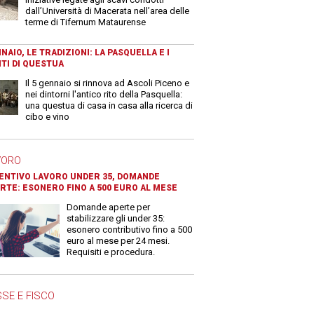
dall’Università di Macerata nell’area delle
terme di Tifernum Mataurense
NAIO, LE TRADIZIONI: LA PASQUELLA E I
TI DI QUESTUA
Il 5 gennaio si rinnova ad Ascoli Piceno e
nei dintorni l'antico rito della Pasquella:
una questua di casa in casa alla ricerca di
cibo e vino
VORO
ENTIVO LAVORO UNDER 35, DOMANDE
RTE: ESONERO FINO A 500 EURO AL MESE
Domande aperte per
stabilizzare gli under 35:
esonero contributivo fino a 500
euro al mese per 24 mesi.
Requisiti e procedura.
SE E FISCO