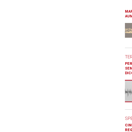
MAR
AUM
TE
PER
SEM
DIC
SP
CIN
REG