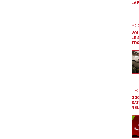
LA 
SO
VOL
LE 
TR
TE
GOO
SAT
NEL