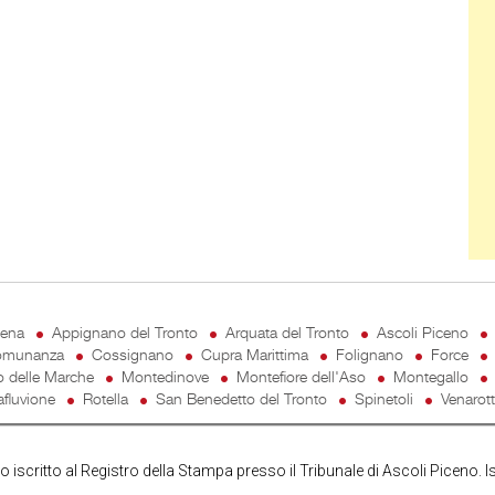
cena
Appignano del Tronto
Arquata del Tronto
Ascoli Piceno
munanza
Cossignano
Cupra Marittima
Folignano
Force
o delle Marche
Montedinove
Montefiore dell'Aso
Montegallo
fluvione
Rotella
San Benedetto del Tronto
Spinetoli
Venarot
iscritto al Registro della Stampa presso il Tribunale di Ascoli Piceno. I