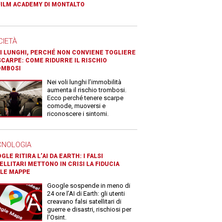
FILM ACADEMY DI MONTALTO
CIETÀ
I LUNGHI, PERCHÉ NON CONVIENE TOGLIERE
SCARPE: COME RIDURRE IL RISCHIO
OMBOSI
Nei voli lunghi l’immobilità
aumenta il rischio trombosi.
Ecco perché tenere scarpe
comode, muoversi e
riconoscere i sintomi.
CNOLOGIA
GLE RITIRA L’AI DA EARTH: I FALSI
ELLITARI METTONO IN CRISI LA FIDUCIA
LE MAPPE
Google sospende in meno di
24 ore l’AI di Earth: gli utenti
creavano falsi satellitari di
guerre e disastri, rischiosi per
l’Osint.