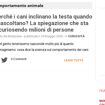
mportamento animale
rché i cani inclinano la testa quando
 ascoltano? La spiegazione che sta
curiosendo milioni di persone
tto da Redazione - pubblicato il 24 Maggio 2026 - in
CURIOSITÀ
l gesto tenerissimo nasconde molto più di quanto
aginiamo: cosa dice la scienza sul comportamento dei cani
0 Commenti
LEGGI TUTTO
Ban
FR
MON
COL