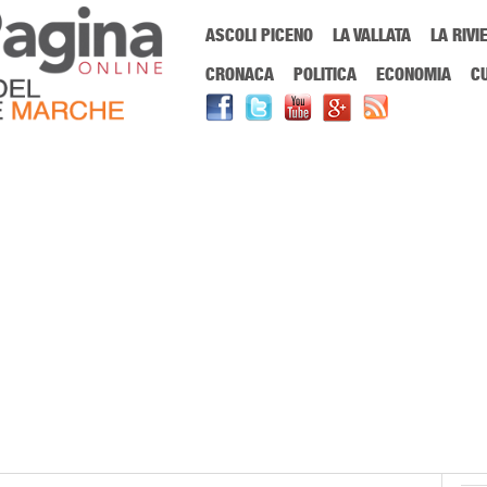
Menu Principale
ASCOLI PICENO
LA VALLATA
LA RIVI
Sei in:
PrimaPaginaOnline.it
Home
»
comportamento animale
CRONACA
POLITICA
ECONOMIA
C