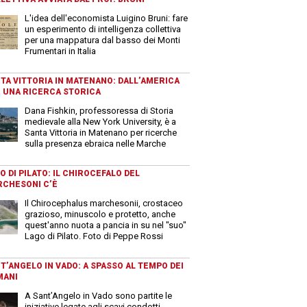
L'idea dell'economista Luigino Bruni: fare
un esperimento di intelligenza collettiva
per una mappatura dal basso dei Monti
Frumentari in Italia
TA VITTORIA IN MATENANO: DALL’AMERICA
 UNA RICERCA STORICA
Dana Fishkin, professoressa di Storia
medievale alla New York University, è a
Santa Vittoria in Matenano per ricerche
sulla presenza ebraica nelle Marche
O DI PILATO: IL CHIROCEFALO DEL
CHESONI C’È
Il Chirocephalus marchesonii, crostaceo
grazioso, minuscolo e protetto, anche
quest'anno nuota a pancia in su nel "suo"
Lago di Pilato. Foto di Peppe Rossi
T’ANGELO IN VADO: A SPASSO AL TEMPO DEI
MANI
A Sant’Angelo in Vado sono partite le
iniziative legate agli scavi condotti