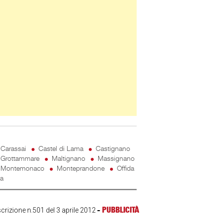
Carassai
Castel di Lama
Castignano
Grottammare
Maltignano
Massignano
Montemonaco
Monteprandone
Offida
ta
-
PUBBLICITÀ
scrizione n.501 del 3 aprile 2012