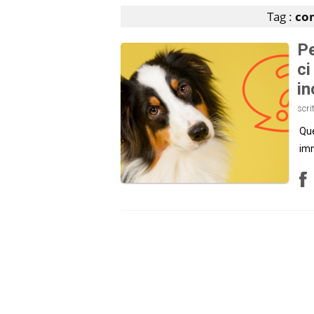
Tag :
co
Pe
ci
in
scri
Que
imm