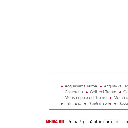
Acquasanta Terme
Acquaviva Pi
Castorano
Colli del Tronto
Co
Monsampolo del Tronto
Montalt
Palmiano
Ripatransone
Rocca
MEDIA KIT
- PrimaPaginaOnline è un quotidiano 