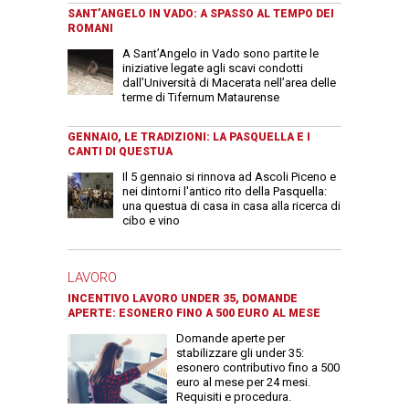
SANT’ANGELO IN VADO: A SPASSO AL TEMPO DEI
ROMANI
A Sant’Angelo in Vado sono partite le
iniziative legate agli scavi condotti
dall’Università di Macerata nell’area delle
terme di Tifernum Mataurense
GENNAIO, LE TRADIZIONI: LA PASQUELLA E I
CANTI DI QUESTUA
Il 5 gennaio si rinnova ad Ascoli Piceno e
nei dintorni l'antico rito della Pasquella:
una questua di casa in casa alla ricerca di
cibo e vino
LAVORO
INCENTIVO LAVORO UNDER 35, DOMANDE
APERTE: ESONERO FINO A 500 EURO AL MESE
Domande aperte per
stabilizzare gli under 35:
esonero contributivo fino a 500
euro al mese per 24 mesi.
Requisiti e procedura.