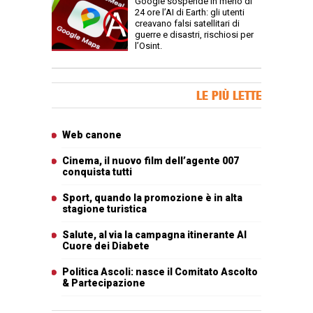
Google sospende in meno di
24 ore l’AI di Earth: gli utenti
creavano falsi satellitari di
guerre e disastri, rischiosi per
l’Osint.
Banner Slice
LE PIÙ LETTE
Articoli più letti
Web canone
Cinema, il nuovo film dell’agente 007
conquista tutti
Sport, quando la promozione è in alta
stagione turistica
Salute, al via la campagna itinerante Al
Cuore dei Diabete
Politica Ascoli: nasce il Comitato Ascolto
& Partecipazione