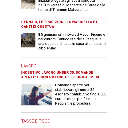
iniziative legate agli scavi condotti
dall’Università di Macerata nell’area delle
terme di Tifernum Mataurense
GENNAIO, LE TRADIZIONI: LA PASQUELLA E I
CANTI DI QUESTUA
Il 5 gennaio si rinnova ad Ascoli Piceno e
nei dintorni l'antico rito della Pasquella:
una questua di casa in casa alla ricerca di
cibo e vino
LAVORO
INCENTIVO LAVORO UNDER 35, DOMANDE
APERTE: ESONERO FINO A 500 EURO AL MESE
Domande aperte per
stabilizzare gli under 35:
esonero contributivo fino a 500
euro al mese per 24 mesi.
Requisiti e procedura.
TASSE E FISCO