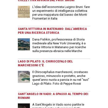
COLLETTIVA AVVIATA DAL PROF. BRUNI
L'idea dell'economista Luigino Bruni: fare
un esperimento di intelligenza collettiva
per una mappatura dal basso dei Monti
Frumentari in Italia
SANTA VITTORIA IN MATENANO: DALL’AMERICA
PER UNA RICERCA STORICA
Dana Fishkin, professoressa di Storia
medievale alla New York University, è a
Santa Vittoria in Matenano per ricerche
sulla presenza ebraica nelle Marche
LAGO DI PILATO: IL CHIROCEFALO DEL
MARCHESONI C’È
Il Chirocephalus marchesonii, crostaceo
grazioso, minuscolo e protetto, anche
quest'anno nuota a pancia in su nel "suo"
Lago di Pilato. Foto di Peppe Rossi
SANT’ANGELO IN VADO: A SPASSO AL TEMPO DEI
ROMANI
A Sant’Angelo in Vado sono partite le