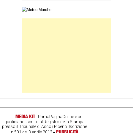
Carta meteorologica delle Marche
Banner Slice
MEDIA KIT
- PrimaPaginaOnline è un
quotidiano iscritto al Registro della Stampa
presso il Tribunale di Ascoli Piceno. Iscrizione
-
PUBBLICITÀ
n.501 del 3 aprile 2012