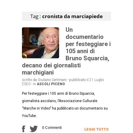
Articoli che contengono il tag selezionato
Tag :
cronista da marciapiede
Un
documentario
per festeggiare i
105 anni di
Bruno Squarcia,
decano dei giornalisti
marchigiani
scritto da Giuliano Centinaro - pubblicato il 21 Luglio
2020 - in
ASCOLI PICENO
Per festeggiare i 105 anni di Bruno Squarcia,
giornalista ascolano, l’Associazione Culturale
“Marche in Video” ha pubblicato un documentario su
YouTube.
0 Commenti
LEGGI TUTTO