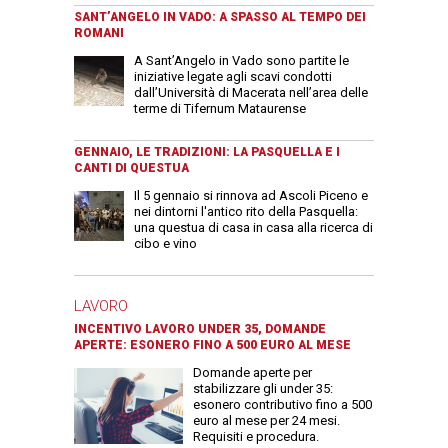
SANT’ANGELO IN VADO: A SPASSO AL TEMPO DEI
ROMANI
A Sant’Angelo in Vado sono partite le
iniziative legate agli scavi condotti
dall’Università di Macerata nell’area delle
terme di Tifernum Mataurense
GENNAIO, LE TRADIZIONI: LA PASQUELLA E I
CANTI DI QUESTUA
Il 5 gennaio si rinnova ad Ascoli Piceno e
nei dintorni l'antico rito della Pasquella:
una questua di casa in casa alla ricerca di
cibo e vino
LAVORO
INCENTIVO LAVORO UNDER 35, DOMANDE
APERTE: ESONERO FINO A 500 EURO AL MESE
Domande aperte per
stabilizzare gli under 35:
esonero contributivo fino a 500
euro al mese per 24 mesi.
Requisiti e procedura.