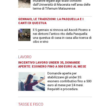
iniziative legate agli scavi condotti
dall’Università di Macerata nell’area delle
terme di Tifernum Mataurense
GENNAIO, LE TRADIZIONI: LA PASQUELLA E I
CANTI DI QUESTUA
Il 5 gennaio si rinnova ad Ascoli Piceno e
nei dintorni l'antico rito della Pasquella:
una questua di casa in casa alla ricerca di
cibo e vino
LAVORO
INCENTIVO LAVORO UNDER 35, DOMANDE
APERTE: ESONERO FINO A 500 EURO AL MESE
Domande aperte per
stabilizzare gli under 35:
esonero contributivo fino a 500
euro al mese per 24 mesi.
Requisiti e procedura.
TASSE E FISCO