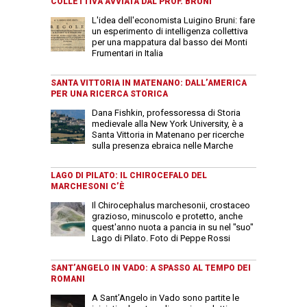
COLLETTIVA AVVIATA DAL PROF. BRUNI
L'idea dell'economista Luigino Bruni: fare
un esperimento di intelligenza collettiva
per una mappatura dal basso dei Monti
Frumentari in Italia
SANTA VITTORIA IN MATENANO: DALL’AMERICA
PER UNA RICERCA STORICA
Dana Fishkin, professoressa di Storia
medievale alla New York University, è a
Santa Vittoria in Matenano per ricerche
sulla presenza ebraica nelle Marche
LAGO DI PILATO: IL CHIROCEFALO DEL
MARCHESONI C’È
Il Chirocephalus marchesonii, crostaceo
grazioso, minuscolo e protetto, anche
quest'anno nuota a pancia in su nel "suo"
Lago di Pilato. Foto di Peppe Rossi
SANT’ANGELO IN VADO: A SPASSO AL TEMPO DEI
ROMANI
A Sant’Angelo in Vado sono partite le