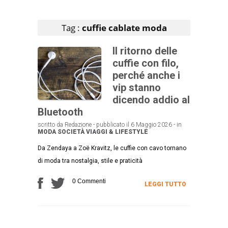
Articoli che contengono il tag selezionato
Tag :
cuffie cablate moda
Il ritorno delle
cuffie con filo,
perché anche i
vip stanno
dicendo addio al
Bluetooth
scritto da Redazione - pubblicato il 6 Maggio 2026 - in
MODA
SOCIETÀ
VIAGGI & LIFESTYLE
Da Zendaya a Zoë Kravitz, le cuffie con cavo tornano
di moda tra nostalgia, stile e praticità
0 Commenti
LEGGI TUTTO