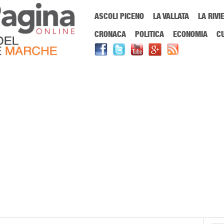
Menu Principale
ASCOLI PICENO
LA VALLATA
LA RIVI
Sei in:
PrimaPaginaOnline.it
Home
»
curiosità cani
CRONACA
POLITICA
ECONOMIA
C