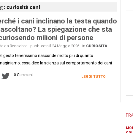
g :
curiosità cani
rché i cani inclinano la testa quando
 ascoltano? La spiegazione che sta
curiosendo milioni di persone
tto da Redazione - pubblicato il 24 Maggio 2026 - in
CURIOSITÀ
l gesto tenerissimo nasconde molto più di quanto
aginiamo: cosa dice la scienza sul comportamento dei cani
0 Commenti
LEGGI TUTTO
Ban
FR
MON
COL