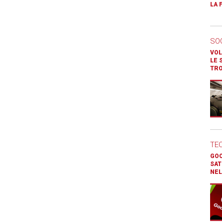
LA 
SO
VOL
LE 
TR
TE
GOO
SAT
NEL