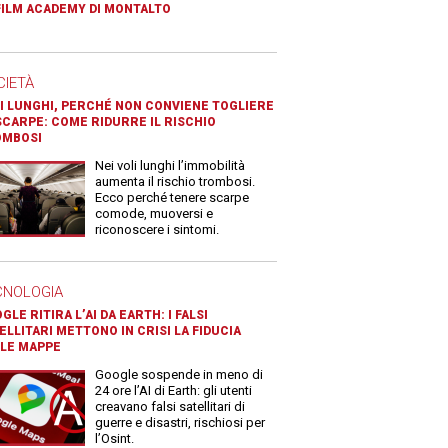
FILM ACADEMY DI MONTALTO
CIETÀ
I LUNGHI, PERCHÉ NON CONVIENE TOGLIERE
SCARPE: COME RIDURRE IL RISCHIO
OMBOSI
Nei voli lunghi l’immobilità
aumenta il rischio trombosi.
Ecco perché tenere scarpe
comode, muoversi e
riconoscere i sintomi.
CNOLOGIA
GLE RITIRA L’AI DA EARTH: I FALSI
ELLITARI METTONO IN CRISI LA FIDUCIA
LE MAPPE
Google sospende in meno di
24 ore l’AI di Earth: gli utenti
creavano falsi satellitari di
guerre e disastri, rischiosi per
l’Osint.