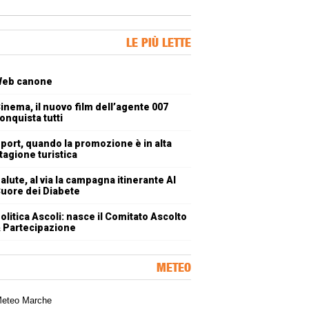
ner Slice
LE PIÙ LETTE
oli più letti
eb canone
inema, il nuovo film dell’agente 007
onquista tutti
port, quando la promozione è in alta
tagione turistica
alute, al via la campagna itinerante Al
uore dei Diabete
olitica Ascoli: nasce il Comitato Ascolto
 Partecipazione
METEO
a meteorologica delle Marche