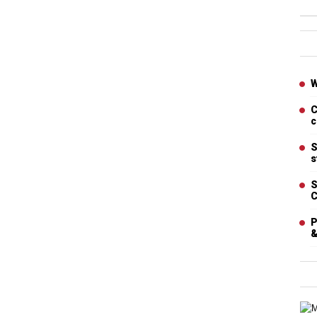
Ban
Artic
W
C
c
S
s
S
C
P
&
Cart