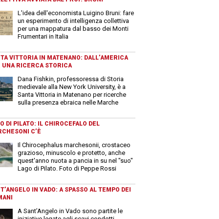
L'idea dell'economista Luigino Bruni: fare
un esperimento di intelligenza collettiva
per una mappatura dal basso dei Monti
Frumentari in Italia
TA VITTORIA IN MATENANO: DALL’AMERICA
 UNA RICERCA STORICA
Dana Fishkin, professoressa di Storia
medievale alla New York University, è a
Santa Vittoria in Matenano per ricerche
sulla presenza ebraica nelle Marche
O DI PILATO: IL CHIROCEFALO DEL
CHESONI C’È
Il Chirocephalus marchesonii, crostaceo
grazioso, minuscolo e protetto, anche
quest'anno nuota a pancia in su nel "suo"
Lago di Pilato. Foto di Peppe Rossi
T’ANGELO IN VADO: A SPASSO AL TEMPO DEI
MANI
A Sant’Angelo in Vado sono partite le
iniziative legate agli scavi condotti