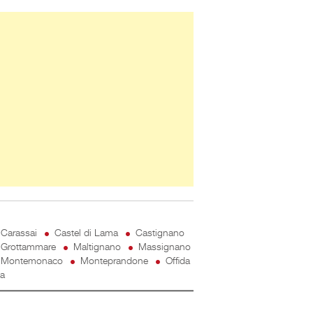
ner Slice
Carassai
Castel di Lama
Castignano
Grottammare
Maltignano
Massignano
Montemonaco
Monteprandone
Offida
ta