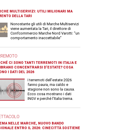
CHE MULTISERVIZI: UTILI MILIONARI MA
ENTO DELLA TARI
Nonostante gli utili di Marche Multiservizi
viene aumentata la Tari, il direttore di
Confcommercio Marche Nord Varotti: "un
comportamento inaccettabile"
RREMOTO
CHÉ CI SONO TANTI TERREMOTI IN ITALIA E
BRANO CONCENTRARSI D’ESTATE? COSA
ONO I DATI DEL 2026
I terremoti dell’estate 2026
fanno paura, ma caldo e
stagione non sono la causa.
Ecco cosa mostrano i dati
INGV e perché l’Italia trema.
ETTACOLO
EMA NELLE MARCHE, NUOVO BANDO
IONALE ENTRO IL 2026: CINECITTÀ SOSTIENE