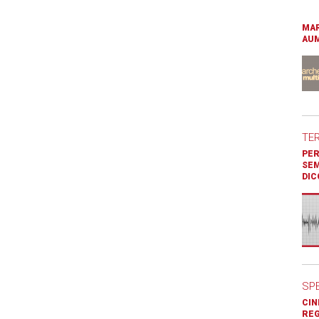
MAR
AUM
TE
PER
SEM
DIC
SP
CIN
REG