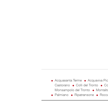
Acquasanta Terme
Acquaviva Pi
Castorano
Colli del Tronto
Co
Monsampolo del Tronto
Montalt
Palmiano
Ripatransone
Rocca