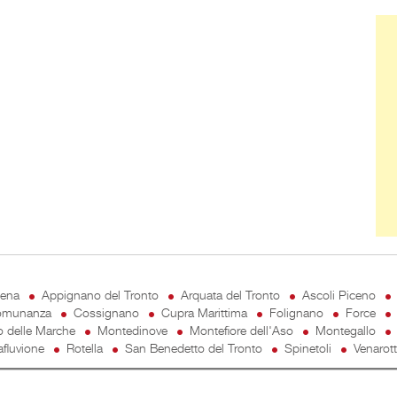
Ban
cena
Appignano del Tronto
Arquata del Tronto
Ascoli Piceno
munanza
Cossignano
Cupra Marittima
Folignano
Force
o delle Marche
Montedinove
Montefiore dell'Aso
Montegallo
fluvione
Rotella
San Benedetto del Tronto
Spinetoli
Venarot