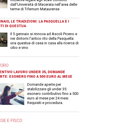
dall’Università di Macerata nell’area delle
terme di Tifernum Mataurense
NAIO, LE TRADIZIONI: LA PASQUELLA E I
TI DI QUESTUA
Il 5 gennaio si rinnova ad Ascoli Piceno e
nei dintorni l'antico rito della Pasquella:
una questua di casa in casa alla ricerca di
cibo e vino
VORO
ENTIVO LAVORO UNDER 35, DOMANDE
RTE: ESONERO FINO A 500 EURO AL MESE
Domande aperte per
stabilizzare gli under 35:
esonero contributivo fino a 500
euro al mese per 24 mesi.
Requisiti e procedura.
SE E FISCO