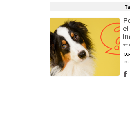
Ta
Pe
ci
in
scri
Que
imm