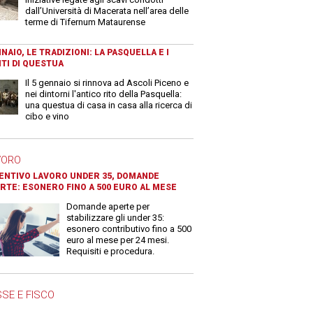
dall’Università di Macerata nell’area delle
terme di Tifernum Mataurense
NAIO, LE TRADIZIONI: LA PASQUELLA E I
TI DI QUESTUA
Il 5 gennaio si rinnova ad Ascoli Piceno e
nei dintorni l'antico rito della Pasquella:
una questua di casa in casa alla ricerca di
cibo e vino
VORO
ENTIVO LAVORO UNDER 35, DOMANDE
RTE: ESONERO FINO A 500 EURO AL MESE
Domande aperte per
stabilizzare gli under 35:
esonero contributivo fino a 500
euro al mese per 24 mesi.
Requisiti e procedura.
SE E FISCO