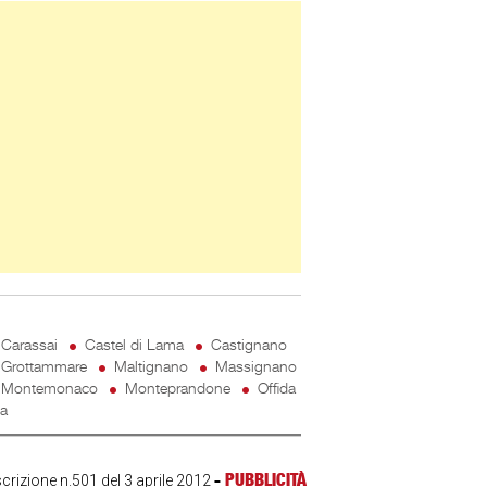
ner Slice
Carassai
Castel di Lama
Castignano
Grottammare
Maltignano
Massignano
Montemonaco
Monteprandone
Offida
ta
-
PUBBLICITÀ
scrizione n.501 del 3 aprile 2012