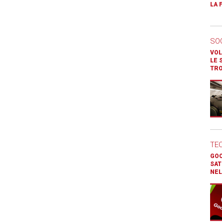
LA 
SO
VOL
LE 
TR
TE
GOO
SAT
NEL