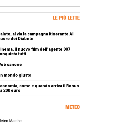
ner Slice
LE PIÙ LETTE
oli più letti
alute, al via la campagna itinerante Al
uore dei Diabete
inema, il nuovo film dell’agente 007
onquista tutti
eb canone
n mondo giusto
conomia, come e quando arriva il Bonus
a 200 euro
METEO
a meteorologica delle Marche