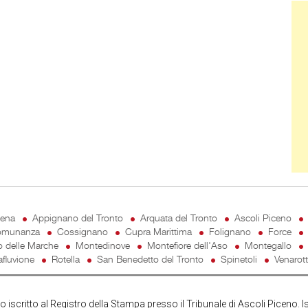
Ban
cena
Appignano del Tronto
Arquata del Tronto
Ascoli Piceno
munanza
Cossignano
Cupra Marittima
Folignano
Force
o delle Marche
Montedinove
Montefiore dell'Aso
Montegallo
fluvione
Rotella
San Benedetto del Tronto
Spinetoli
Venarot
iscritto al Registro della Stampa presso il Tribunale di Ascoli Piceno. I