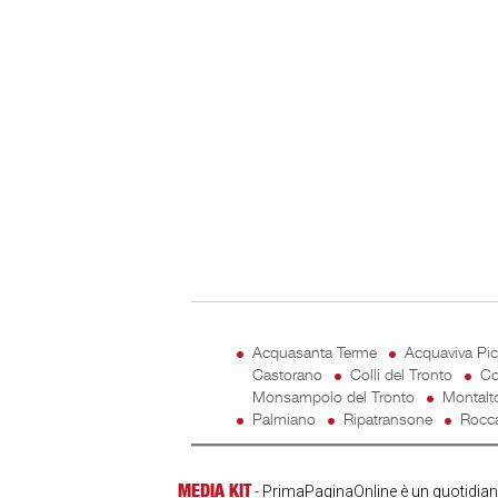
Acquasanta Terme
Acquaviva Pi
Castorano
Colli del Tronto
Co
Monsampolo del Tronto
Montalt
Palmiano
Ripatransone
Rocca
MEDIA KIT
- PrimaPaginaOnline è un quotidiano 