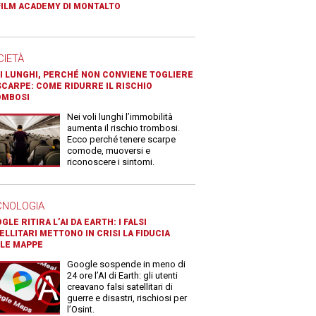
FILM ACADEMY DI MONTALTO
CIETÀ
I LUNGHI, PERCHÉ NON CONVIENE TOGLIERE
SCARPE: COME RIDURRE IL RISCHIO
OMBOSI
Nei voli lunghi l’immobilità
aumenta il rischio trombosi.
Ecco perché tenere scarpe
comode, muoversi e
riconoscere i sintomi.
CNOLOGIA
GLE RITIRA L’AI DA EARTH: I FALSI
ELLITARI METTONO IN CRISI LA FIDUCIA
LE MAPPE
Google sospende in meno di
24 ore l’AI di Earth: gli utenti
creavano falsi satellitari di
guerre e disastri, rischiosi per
l’Osint.