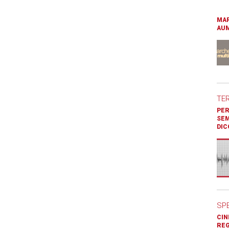
MAR
AUM
TE
PER
SEM
DIC
SP
CIN
REG