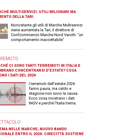
CHE MULTISERVIZI: UTILI MILIONARI MA
ENTO DELLA TARI
Nonostante gli utili di Marche Multiservizi
viene aumentata la Tari, il direttore di
Confcommercio Marche Nord Varotti: "un
comportamento inaccettabile"
RREMOTO
CHÉ CI SONO TANTI TERREMOTI IN ITALIA E
BRANO CONCENTRARSI D’ESTATE? COSA
ONO I DATI DEL 2026
I terremoti dell’estate 2026
fanno paura, ma caldo e
stagione non sono la causa.
Ecco cosa mostrano i dati
INGV e perché l’Italia trema.
ETTACOLO
EMA NELLE MARCHE, NUOVO BANDO
IONALE ENTRO IL 2026: CINECITTÀ SOSTIENE