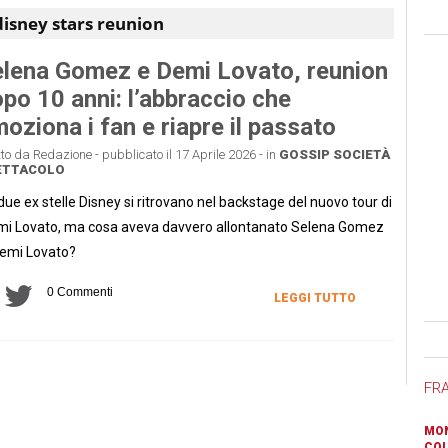
disney stars reunion
lena Gomez e Demi Lovato, reunion
po 10 anni: l’abbraccio che
oziona i fan e riapre il passato
tto da Redazione - pubblicato il 17 Aprile 2026 - in
GOSSIP
SOCIETÀ
ETTACOLO
due ex stelle Disney si ritrovano nel backstage del nuovo tour di
i Lovato, ma cosa aveva davvero allontanato Selena Gomez
emi Lovato?
0 Commenti
LEGGI TUTTO
Ban
FR
MON
COL