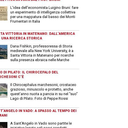
L'idea dell'economista Luigino Bruni: fare
un esperimento di intelligenza collettiva
per una mappatura dal basso dei Monti
Frumentari in Italia
TA VITTORIA IN MATENANO: DALL’AMERICA
 UNA RICERCA STORICA
Dana Fishkin, professoressa di Storia
medievale alla New York University, è a
Santa Vittoria in Matenano per ricerche
sulla presenza ebraica nelle Marche
O DI PILATO: IL CHIROCEFALO DEL
CHESONI C’È
Il Chirocephalus marchesonii, crostaceo
grazioso, minuscolo e protetto, anche
quest'anno nuota a pancia in su nel "suo"
Lago di Pilato. Foto di Peppe Rossi
T’ANGELO IN VADO: A SPASSO AL TEMPO DEI
MANI
A Sant’Angelo in Vado sono partite le
iniziative legate agli scavi condotti