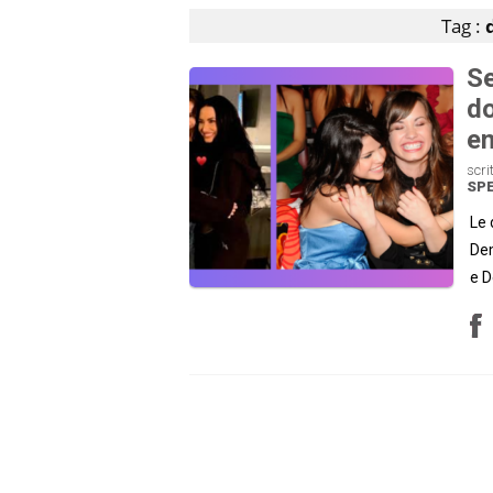
Tag :
Se
do
em
scri
SP
Le 
Dem
e D