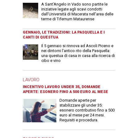
A Sant’Angelo in Vado sono partite le
iniziative legate agli scavi condotti
dall’Università di Macerata nell’area delle
terme di Tifernum Mataurense
GENNAIO, LE TRADIZIONI: LA PASQUELLA E I
CANTI DI QUESTUA
Il 5 gennaio si rinnova ad Ascoli Piceno e
nei dintorni l'antico rito della Pasquella:
una questua di casa in casa alla ricerca di
cibo e vino
LAVORO
INCENTIVO LAVORO UNDER 35, DOMANDE
APERTE: ESONERO FINO A 500 EURO AL MESE
Domande aperte per
stabilizzare gli under 35:
esonero contributivo fino a 500
euro al mese per 24 mesi.
Requisiti e procedura.