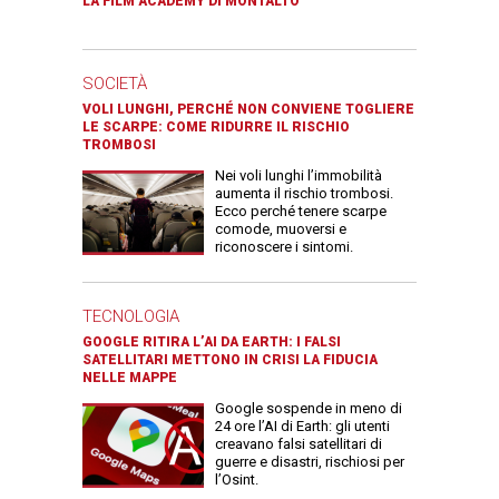
LA FILM ACADEMY DI MONTALTO
SOCIETÀ
VOLI LUNGHI, PERCHÉ NON CONVIENE TOGLIERE
LE SCARPE: COME RIDURRE IL RISCHIO
TROMBOSI
Nei voli lunghi l’immobilità
aumenta il rischio trombosi.
Ecco perché tenere scarpe
comode, muoversi e
riconoscere i sintomi.
TECNOLOGIA
GOOGLE RITIRA L’AI DA EARTH: I FALSI
SATELLITARI METTONO IN CRISI LA FIDUCIA
NELLE MAPPE
Google sospende in meno di
24 ore l’AI di Earth: gli utenti
creavano falsi satellitari di
guerre e disastri, rischiosi per
l’Osint.