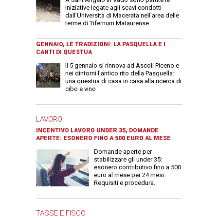
iniziative legate agli scavi condotti
dall’Università di Macerata nell’area delle
terme di Tifernum Mataurense
GENNAIO, LE TRADIZIONI: LA PASQUELLA E I
CANTI DI QUESTUA
Il 5 gennaio si rinnova ad Ascoli Piceno e
nei dintorni l'antico rito della Pasquella:
una questua di casa in casa alla ricerca di
cibo e vino
LAVORO
INCENTIVO LAVORO UNDER 35, DOMANDE
APERTE: ESONERO FINO A 500 EURO AL MESE
Domande aperte per
stabilizzare gli under 35:
esonero contributivo fino a 500
euro al mese per 24 mesi.
Requisiti e procedura.
TASSE E FISCO