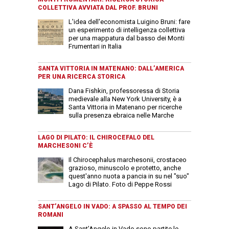
COLLETTIVA AVVIATA DAL PROF. BRUNI
L'idea dell'economista Luigino Bruni: fare
un esperimento di intelligenza collettiva
per una mappatura dal basso dei Monti
Frumentari in Italia
SANTA VITTORIA IN MATENANO: DALL’AMERICA
PER UNA RICERCA STORICA
Dana Fishkin, professoressa di Storia
medievale alla New York University, è a
Santa Vittoria in Matenano per ricerche
sulla presenza ebraica nelle Marche
LAGO DI PILATO: IL CHIROCEFALO DEL
MARCHESONI C’È
Il Chirocephalus marchesonii, crostaceo
grazioso, minuscolo e protetto, anche
quest'anno nuota a pancia in su nel "suo"
Lago di Pilato. Foto di Peppe Rossi
SANT’ANGELO IN VADO: A SPASSO AL TEMPO DEI
ROMANI
A Sant’Angelo in Vado sono partite le