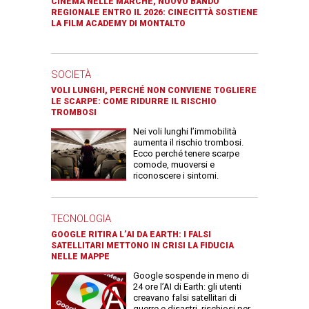
CINEMA NELLE MARCHE, NUOVO BANDO
REGIONALE ENTRO IL 2026: CINECITTÀ SOSTIENE
LA FILM ACADEMY DI MONTALTO
SOCIETÀ
VOLI LUNGHI, PERCHÉ NON CONVIENE TOGLIERE
LE SCARPE: COME RIDURRE IL RISCHIO
TROMBOSI
Nei voli lunghi l’immobilità
aumenta il rischio trombosi.
Ecco perché tenere scarpe
comode, muoversi e
riconoscere i sintomi.
TECNOLOGIA
GOOGLE RITIRA L’AI DA EARTH: I FALSI
SATELLITARI METTONO IN CRISI LA FIDUCIA
NELLE MAPPE
Google sospende in meno di
24 ore l’AI di Earth: gli utenti
creavano falsi satellitari di
guerre e disastri, rischiosi per