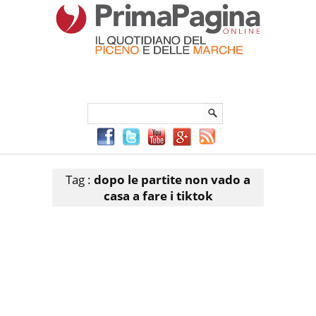
Menu Principale
Menu mobile
Sei in:
PrimaPaginaOnline.it
Home
»
dopo le partite non vado a casa a fare i tiktok
Articoli che contengono il tag selezionato
Tag :
dopo le partite non vado a
casa a fare i tiktok