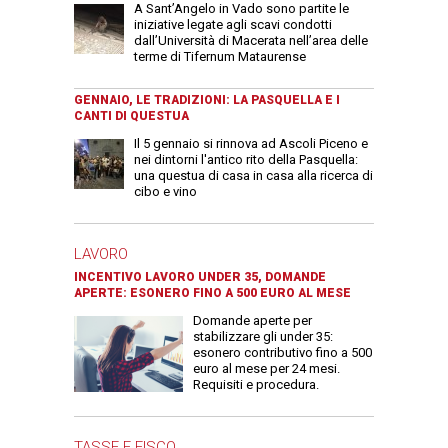
A Sant’Angelo in Vado sono partite le
iniziative legate agli scavi condotti
dall’Università di Macerata nell’area delle
terme di Tifernum Mataurense
GENNAIO, LE TRADIZIONI: LA PASQUELLA E I
CANTI DI QUESTUA
Il 5 gennaio si rinnova ad Ascoli Piceno e
nei dintorni l'antico rito della Pasquella:
una questua di casa in casa alla ricerca di
cibo e vino
LAVORO
INCENTIVO LAVORO UNDER 35, DOMANDE
APERTE: ESONERO FINO A 500 EURO AL MESE
Domande aperte per
stabilizzare gli under 35:
esonero contributivo fino a 500
euro al mese per 24 mesi.
Requisiti e procedura.
TASSE E FISCO