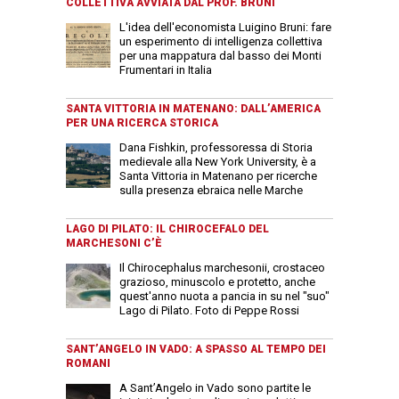
COLLETTIVA AVVIATA DAL PROF. BRUNI
L'idea dell'economista Luigino Bruni: fare
un esperimento di intelligenza collettiva
per una mappatura dal basso dei Monti
Frumentari in Italia
SANTA VITTORIA IN MATENANO: DALL’AMERICA
PER UNA RICERCA STORICA
Dana Fishkin, professoressa di Storia
medievale alla New York University, è a
Santa Vittoria in Matenano per ricerche
sulla presenza ebraica nelle Marche
LAGO DI PILATO: IL CHIROCEFALO DEL
MARCHESONI C’È
Il Chirocephalus marchesonii, crostaceo
grazioso, minuscolo e protetto, anche
quest'anno nuota a pancia in su nel "suo"
Lago di Pilato. Foto di Peppe Rossi
SANT’ANGELO IN VADO: A SPASSO AL TEMPO DEI
ROMANI
A Sant’Angelo in Vado sono partite le