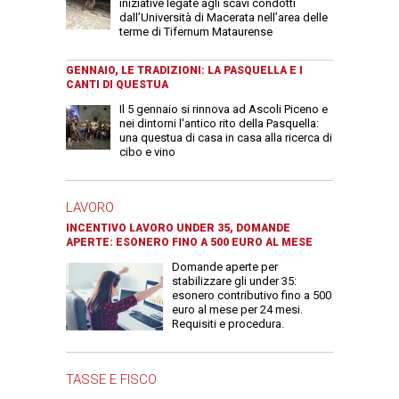
iniziative legate agli scavi condotti
dall’Università di Macerata nell’area delle
terme di Tifernum Mataurense
GENNAIO, LE TRADIZIONI: LA PASQUELLA E I
CANTI DI QUESTUA
Il 5 gennaio si rinnova ad Ascoli Piceno e
nei dintorni l'antico rito della Pasquella:
una questua di casa in casa alla ricerca di
cibo e vino
LAVORO
INCENTIVO LAVORO UNDER 35, DOMANDE
APERTE: ESONERO FINO A 500 EURO AL MESE
Domande aperte per
stabilizzare gli under 35:
esonero contributivo fino a 500
euro al mese per 24 mesi.
Requisiti e procedura.
TASSE E FISCO