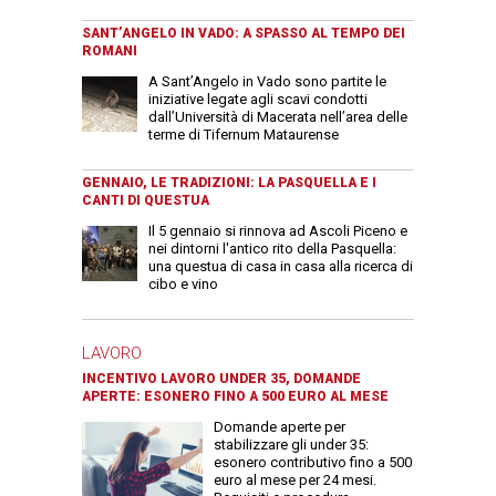
SANT’ANGELO IN VADO: A SPASSO AL TEMPO DEI
ROMANI
A Sant’Angelo in Vado sono partite le
iniziative legate agli scavi condotti
dall’Università di Macerata nell’area delle
terme di Tifernum Mataurense
GENNAIO, LE TRADIZIONI: LA PASQUELLA E I
CANTI DI QUESTUA
Il 5 gennaio si rinnova ad Ascoli Piceno e
nei dintorni l'antico rito della Pasquella:
una questua di casa in casa alla ricerca di
cibo e vino
LAVORO
INCENTIVO LAVORO UNDER 35, DOMANDE
APERTE: ESONERO FINO A 500 EURO AL MESE
Domande aperte per
stabilizzare gli under 35:
esonero contributivo fino a 500
euro al mese per 24 mesi.