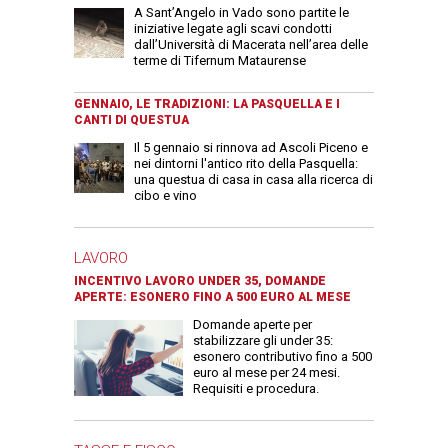
A Sant’Angelo in Vado sono partite le
iniziative legate agli scavi condotti
dall’Università di Macerata nell’area delle
terme di Tifernum Mataurense
GENNAIO, LE TRADIZIONI: LA PASQUELLA E I
CANTI DI QUESTUA
Il 5 gennaio si rinnova ad Ascoli Piceno e
nei dintorni l'antico rito della Pasquella:
una questua di casa in casa alla ricerca di
cibo e vino
LAVORO
INCENTIVO LAVORO UNDER 35, DOMANDE
APERTE: ESONERO FINO A 500 EURO AL MESE
Domande aperte per
stabilizzare gli under 35:
esonero contributivo fino a 500
euro al mese per 24 mesi.
Requisiti e procedura.