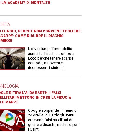
FILM ACADEMY DI MONTALTO
CIETÀ
I LUNGHI, PERCHÉ NON CONVIENE TOGLIERE
SCARPE: COME RIDURRE IL RISCHIO
OMBOSI
Nei voli lunghi l’immobilità
aumenta il rischio trombosi.
Ecco perché tenere scarpe
comode, muoversi e
riconoscere i sintomi.
CNOLOGIA
GLE RITIRA L’AI DA EARTH: I FALSI
ELLITARI METTONO IN CRISI LA FIDUCIA
LE MAPPE
Google sospende in meno di
24 ore l’AI di Earth: gli utenti
creavano falsi satellitari di
guerre e disastri, rischiosi per
l’Osint.