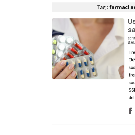
Tag :
farmaci a
Us
sa
scri
SA
Il 
FAN
sos
fro
soc
SSN
del