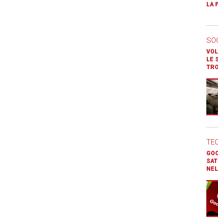
LA 
SO
VOL
LE 
TR
TE
GOO
SAT
NEL