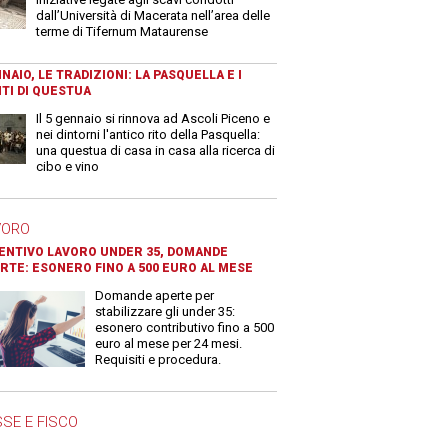
dall’Università di Macerata nell’area delle
terme di Tifernum Mataurense
NAIO, LE TRADIZIONI: LA PASQUELLA E I
TI DI QUESTUA
Il 5 gennaio si rinnova ad Ascoli Piceno e
nei dintorni l'antico rito della Pasquella:
una questua di casa in casa alla ricerca di
cibo e vino
VORO
ENTIVO LAVORO UNDER 35, DOMANDE
RTE: ESONERO FINO A 500 EURO AL MESE
Domande aperte per
stabilizzare gli under 35:
esonero contributivo fino a 500
euro al mese per 24 mesi.
Requisiti e procedura.
SE E FISCO