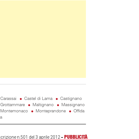
ner Slice
Carassai
Castel di Lama
Castignano
Grottammare
Maltignano
Massignano
Montemonaco
Monteprandone
Offida
ta
-
PUBBLICITÀ
scrizione n.501 del 3 aprile 2012