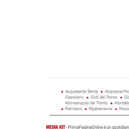
Acquasanta Terme
Acquaviva Pi
Castorano
Colli del Tronto
Co
Monsampolo del Tronto
Montalt
Palmiano
Ripatransone
Rocca
MEDIA KIT
- PrimaPaginaOnline è un quotidiano 