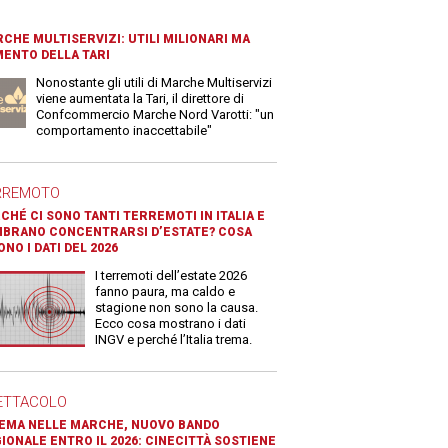
CHE MULTISERVIZI: UTILI MILIONARI MA
ENTO DELLA TARI
Nonostante gli utili di Marche Multiservizi
viene aumentata la Tari, il direttore di
Confcommercio Marche Nord Varotti: "un
comportamento inaccettabile"
RREMOTO
CHÉ CI SONO TANTI TERREMOTI IN ITALIA E
BRANO CONCENTRARSI D’ESTATE? COSA
ONO I DATI DEL 2026
I terremoti dell’estate 2026
fanno paura, ma caldo e
stagione non sono la causa.
Ecco cosa mostrano i dati
INGV e perché l’Italia trema.
ETTACOLO
EMA NELLE MARCHE, NUOVO BANDO
IONALE ENTRO IL 2026: CINECITTÀ SOSTIENE