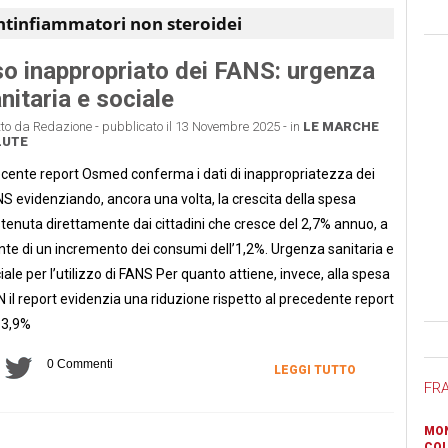
ntinfiammatori non steroidei
o inappropriato dei FANS: urgenza
nitaria e sociale
tto da Redazione - pubblicato il 13 Novembre 2025 - in
LE MARCHE
LUTE
recente report Osmed conferma i dati di inappropriatezza dei
S evidenziando, ancora una volta, la crescita della spesa
tenuta direttamente dai cittadini che cresce del 2,7% annuo, a
nte di un incremento dei consumi dell’1,2%. Urgenza sanitaria e
iale per l’utilizzo di FANS Per quanto attiene, invece, alla spesa
 il report evidenzia una riduzione rispetto al precedente report
 3,9%
Ban
0 Commenti
LEGGI TUTTO
FR
MON
COL