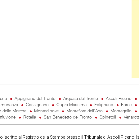
Ban
cena
Appignano del Tronto
Arquata del Tronto
Ascoli Piceno
munanza
Cossignano
Cupra Marittima
Folignano
Force
o delle Marche
Montedinove
Montefiore dell'Aso
Montegallo
fluvione
Rotella
San Benedetto del Tronto
Spinetoli
Venarot
iscritto al Registro della Stampa presso il Tribunale di Ascoli Piceno. I