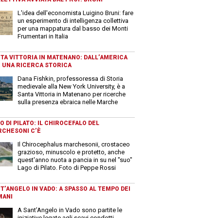
L'idea dell'economista Luigino Bruni: fare
un esperimento di intelligenza collettiva
per una mappatura dal basso dei Monti
Frumentari in Italia
TA VITTORIA IN MATENANO: DALL’AMERICA
 UNA RICERCA STORICA
Dana Fishkin, professoressa di Storia
medievale alla New York University, è a
Santa Vittoria in Matenano per ricerche
sulla presenza ebraica nelle Marche
O DI PILATO: IL CHIROCEFALO DEL
CHESONI C’È
Il Chirocephalus marchesonii, crostaceo
grazioso, minuscolo e protetto, anche
quest'anno nuota a pancia in su nel "suo"
Lago di Pilato. Foto di Peppe Rossi
T’ANGELO IN VADO: A SPASSO AL TEMPO DEI
MANI
A Sant’Angelo in Vado sono partite le
iniziative legate agli scavi condotti