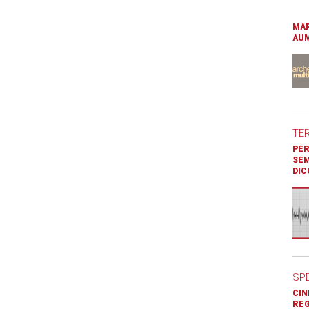
MAR
AUM
TE
PER
SEM
DIC
SP
CIN
REG