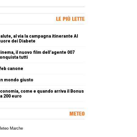
ner Slice
LE PIÙ LETTE
oli più letti
alute, al via la campagna itinerante Al
uore dei Diabete
inema, il nuovo film dell’agente 007
onquista tutti
eb canone
n mondo giusto
conomia, come e quando arriva il Bonus
a 200 euro
METEO
a meteorologica delle Marche