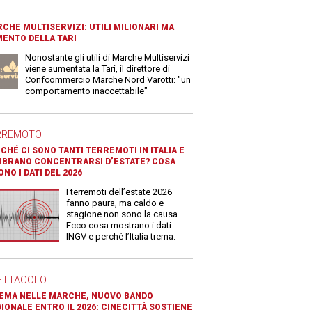
CHE MULTISERVIZI: UTILI MILIONARI MA
ENTO DELLA TARI
Nonostante gli utili di Marche Multiservizi
viene aumentata la Tari, il direttore di
Confcommercio Marche Nord Varotti: "un
comportamento inaccettabile"
RREMOTO
CHÉ CI SONO TANTI TERREMOTI IN ITALIA E
BRANO CONCENTRARSI D’ESTATE? COSA
ONO I DATI DEL 2026
I terremoti dell’estate 2026
fanno paura, ma caldo e
stagione non sono la causa.
Ecco cosa mostrano i dati
INGV e perché l’Italia trema.
ETTACOLO
EMA NELLE MARCHE, NUOVO BANDO
IONALE ENTRO IL 2026: CINECITTÀ SOSTIENE