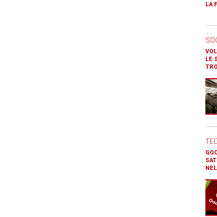
LA 
SO
VOL
LE 
TR
TE
GOO
SAT
NEL