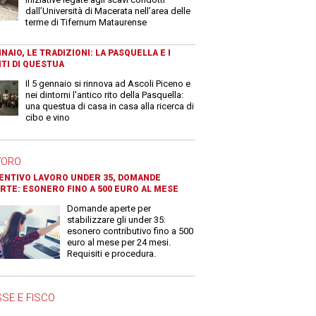
dall’Università di Macerata nell’area delle
terme di Tifernum Mataurense
NAIO, LE TRADIZIONI: LA PASQUELLA E I
TI DI QUESTUA
Il 5 gennaio si rinnova ad Ascoli Piceno e
nei dintorni l'antico rito della Pasquella:
una questua di casa in casa alla ricerca di
cibo e vino
VORO
ENTIVO LAVORO UNDER 35, DOMANDE
RTE: ESONERO FINO A 500 EURO AL MESE
Domande aperte per
stabilizzare gli under 35:
esonero contributivo fino a 500
euro al mese per 24 mesi.
Requisiti e procedura.
SE E FISCO