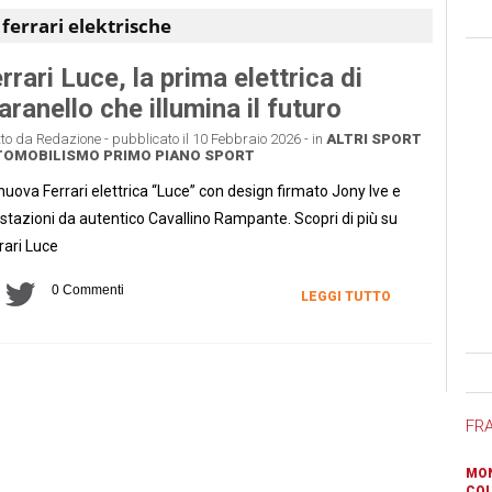
:
ferrari elektrische
rrari Luce, la prima elettrica di
ranello che illumina il futuro
tto da Redazione - pubblicato il 10 Febbraio 2026 - in
ALTRI SPORT
TOMOBILISMO
PRIMO PIANO
SPORT
nuova Ferrari elettrica “Luce” con design firmato Jony Ive e
stazioni da autentico Cavallino Rampante. Scopri di più su
rari Luce
0 Commenti
LEGGI TUTTO
Ban
FR
MON
COL