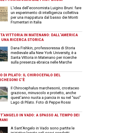
L'idea dell'economista Luigino Bruni: fare
un esperimento di intelligenza collettiva
per una mappatura dal basso dei Monti
Frumentari in Italia
TA VITTORIA IN MATENANO: DALL’AMERICA
 UNA RICERCA STORICA
Dana Fishkin, professoressa di Storia
medievale alla New York University, è a
Santa Vittoria in Matenano per ricerche
sulla presenza ebraica nelle Marche
O DI PILATO: IL CHIROCEFALO DEL
CHESONI C’È
Il Chirocephalus marchesonii, crostaceo
grazioso, minuscolo e protetto, anche
quest'anno nuota a pancia in su nel "suo"
Lago di Pilato. Foto di Peppe Rossi
T’ANGELO IN VADO: A SPASSO AL TEMPO DEI
MANI
A Sant’Angelo in Vado sono partite le
iniziative legate agli scavi condotti