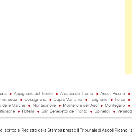
Ban
cena
Appignano del Tronto
Arquata del Tronto
Ascoli Piceno
munanza
Cossignano
Cupra Marittima
Folignano
Force
o delle Marche
Montedinove
Montefiore dell'Aso
Montegallo
fluvione
Rotella
San Benedetto del Tronto
Spinetoli
Venarot
iscritto al Registro della Stampa presso il Tribunale di Ascoli Piceno. I