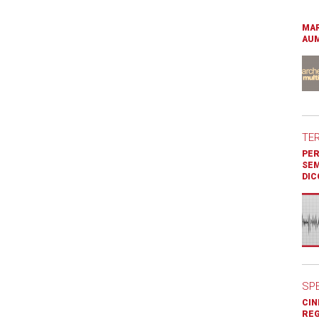
MAR
AUM
TE
PER
SEM
DIC
SP
CIN
REG