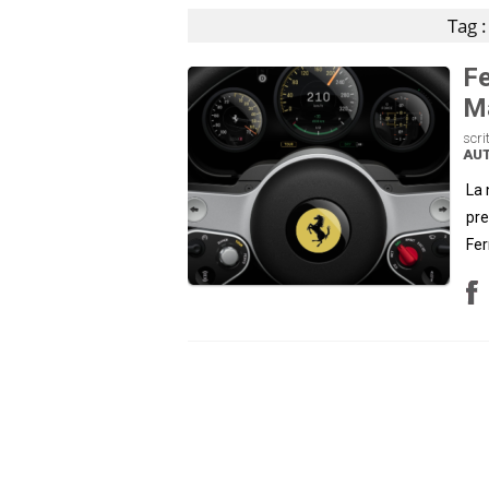
Tag 
Fe
Ma
scri
AU
La 
pre
Fer