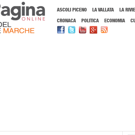
Menu Principale
ASCOLI PICENO
LA VALLATA
LA RIVI
Sei in:
PrimaPaginaOnline.it
Home
»
ferrari elektrische
CRONACA
POLITICA
ECONOMIA
C