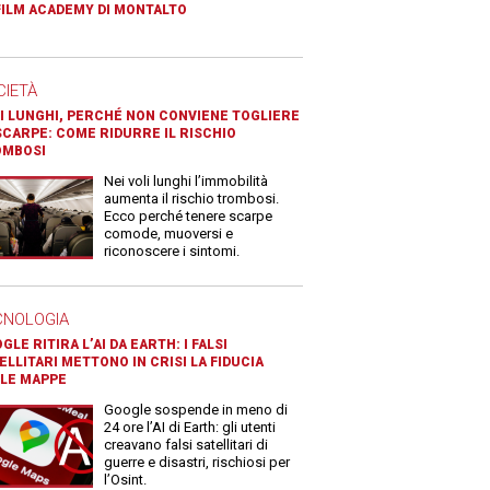
FILM ACADEMY DI MONTALTO
CIETÀ
I LUNGHI, PERCHÉ NON CONVIENE TOGLIERE
SCARPE: COME RIDURRE IL RISCHIO
OMBOSI
Nei voli lunghi l’immobilità
aumenta il rischio trombosi.
Ecco perché tenere scarpe
comode, muoversi e
riconoscere i sintomi.
CNOLOGIA
GLE RITIRA L’AI DA EARTH: I FALSI
ELLITARI METTONO IN CRISI LA FIDUCIA
LE MAPPE
Google sospende in meno di
24 ore l’AI di Earth: gli utenti
creavano falsi satellitari di
guerre e disastri, rischiosi per
l’Osint.