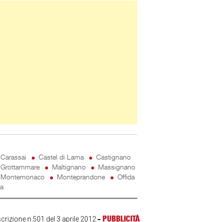
ner Slice
Carassai
Castel di Lama
Castignano
Grottammare
Maltignano
Massignano
Montemonaco
Monteprandone
Offida
ta
-
PUBBLICITÀ
scrizione n.501 del 3 aprile 2012