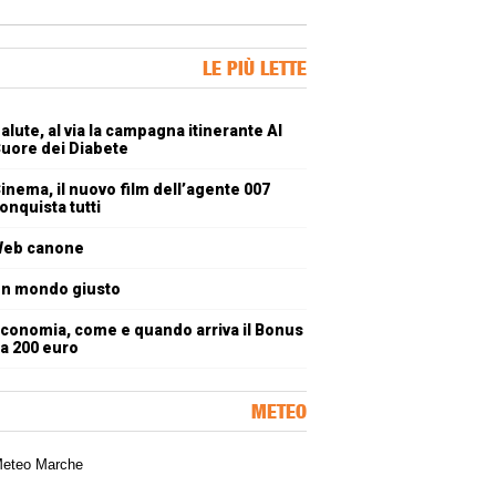
ner Slice
LE PIÙ LETTE
oli più letti
alute, al via la campagna itinerante Al
uore dei Diabete
inema, il nuovo film dell’agente 007
onquista tutti
eb canone
n mondo giusto
conomia, come e quando arriva il Bonus
a 200 euro
METEO
a meteorologica delle Marche