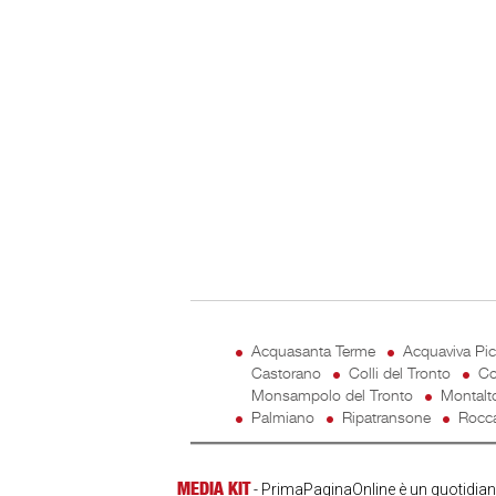
Acquasanta Terme
Acquaviva Pi
Castorano
Colli del Tronto
Co
Monsampolo del Tronto
Montalt
Palmiano
Ripatransone
Rocca
MEDIA KIT
- PrimaPaginaOnline è un quotidiano 