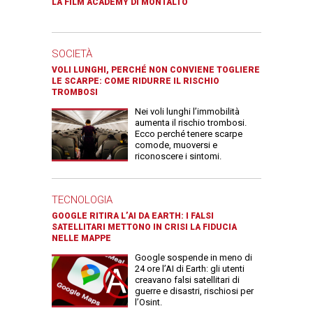
LA FILM ACADEMY DI MONTALTO
SOCIETÀ
VOLI LUNGHI, PERCHÉ NON CONVIENE TOGLIERE
LE SCARPE: COME RIDURRE IL RISCHIO
TROMBOSI
Nei voli lunghi l’immobilità
aumenta il rischio trombosi.
Ecco perché tenere scarpe
comode, muoversi e
riconoscere i sintomi.
TECNOLOGIA
GOOGLE RITIRA L’AI DA EARTH: I FALSI
SATELLITARI METTONO IN CRISI LA FIDUCIA
NELLE MAPPE
Google sospende in meno di
24 ore l’AI di Earth: gli utenti
creavano falsi satellitari di
guerre e disastri, rischiosi per
l’Osint.