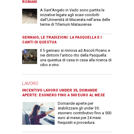
ROMANI
A Sant’Angelo in Vado sono partite le
iniziative legate agli scavi condotti
dall’Università di Macerata nell’area delle
terme di Tifernum Mataurense
GENNAIO, LE TRADIZIONI: LA PASQUELLA E I
CANTI DI QUESTUA
Il 5 gennaio si rinnova ad Ascoli Piceno e
nei dintorni l'antico rito della Pasquella:
una questua di casa in casa alla ricerca di
cibo e vino
LAVORO
INCENTIVO LAVORO UNDER 35, DOMANDE
APERTE: ESONERO FINO A 500 EURO AL MESE
Domande aperte per
stabilizzare gli under 35:
esonero contributivo fino a 500
euro al mese per 24 mesi.
Requisiti e procedura.