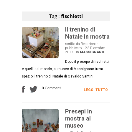
Articoli che contengono il tag selezionato
Tag :
fischietti
Il trenino di
Natale in mostra
scritto da Redazione -
pubblicato il 23 Dicembre
2017 - in
MASSIGNANO
Dopo il presepe di fischietti
e quelli dal mondo, al museo di Massignano trova
spazio il trenino di Natale di Osvaldo Santini
0 Commenti
LEGGI TUTTO
Presepi in
mostra al
museo