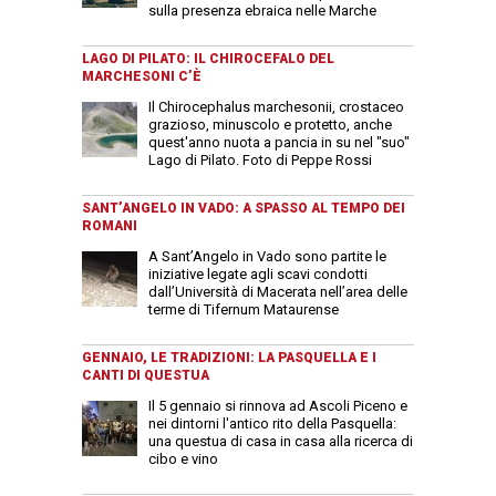
sulla presenza ebraica nelle Marche
LAGO DI PILATO: IL CHIROCEFALO DEL
MARCHESONI C’È
Il Chirocephalus marchesonii, crostaceo
grazioso, minuscolo e protetto, anche
quest'anno nuota a pancia in su nel "suo"
Lago di Pilato. Foto di Peppe Rossi
SANT’ANGELO IN VADO: A SPASSO AL TEMPO DEI
ROMANI
A Sant’Angelo in Vado sono partite le
iniziative legate agli scavi condotti
dall’Università di Macerata nell’area delle
terme di Tifernum Mataurense
GENNAIO, LE TRADIZIONI: LA PASQUELLA E I
CANTI DI QUESTUA
Il 5 gennaio si rinnova ad Ascoli Piceno e
nei dintorni l'antico rito della Pasquella:
una questua di casa in casa alla ricerca di
cibo e vino