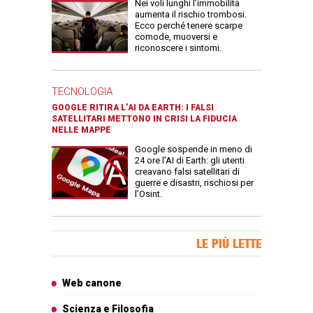
Nei voli lunghi l’immobilità
aumenta il rischio trombosi.
Ecco perché tenere scarpe
comode, muoversi e
riconoscere i sintomi.
TECNOLOGIA
GOOGLE RITIRA L’AI DA EARTH: I FALSI
SATELLITARI METTONO IN CRISI LA FIDUCIA
NELLE MAPPE
Google sospende in meno di
24 ore l’AI di Earth: gli utenti
creavano falsi satellitari di
guerre e disastri, rischiosi per
l’Osint.
Banner Slice
LE PIÙ LETTE
Articoli più letti
Web canone
Scienza e Filosofia