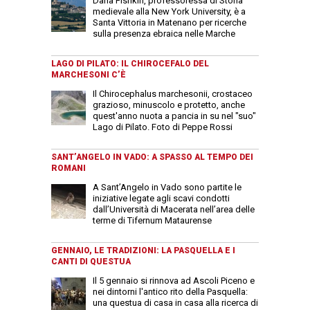
Dana Fishkin, professoressa di Storia
medievale alla New York University, è a
Santa Vittoria in Matenano per ricerche
sulla presenza ebraica nelle Marche
LAGO DI PILATO: IL CHIROCEFALO DEL
MARCHESONI C’È
Il Chirocephalus marchesonii, crostaceo
grazioso, minuscolo e protetto, anche
quest'anno nuota a pancia in su nel "suo"
Lago di Pilato. Foto di Peppe Rossi
SANT’ANGELO IN VADO: A SPASSO AL TEMPO DEI
ROMANI
A Sant’Angelo in Vado sono partite le
iniziative legate agli scavi condotti
dall’Università di Macerata nell’area delle
terme di Tifernum Mataurense
GENNAIO, LE TRADIZIONI: LA PASQUELLA E I
CANTI DI QUESTUA
Il 5 gennaio si rinnova ad Ascoli Piceno e
nei dintorni l'antico rito della Pasquella:
una questua di casa in casa alla ricerca di