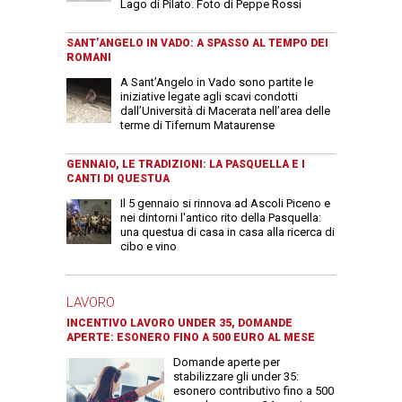
Lago di Pilato. Foto di Peppe Rossi
SANT’ANGELO IN VADO: A SPASSO AL TEMPO DEI
ROMANI
A Sant’Angelo in Vado sono partite le
iniziative legate agli scavi condotti
dall’Università di Macerata nell’area delle
terme di Tifernum Mataurense
GENNAIO, LE TRADIZIONI: LA PASQUELLA E I
CANTI DI QUESTUA
Il 5 gennaio si rinnova ad Ascoli Piceno e
nei dintorni l'antico rito della Pasquella:
una questua di casa in casa alla ricerca di
cibo e vino
LAVORO
INCENTIVO LAVORO UNDER 35, DOMANDE
APERTE: ESONERO FINO A 500 EURO AL MESE
Domande aperte per
stabilizzare gli under 35:
esonero contributivo fino a 500