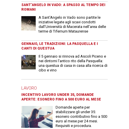
SANT’ANGELO IN VADO: A SPASSO AL TEMPO DEI
ROMANI
A Sant’Angelo in Vado sono partite le
iniziative legate agli scavi condotti
dall’Università di Macerata nell’area delle
terme di Tifernum Mataurense
GENNAIO, LE TRADIZIONI: LA PASQUELLA E I
CANTI DI QUESTUA
Il 5 gennaio si rinnova ad Ascoli Piceno e
nei dintorni l'antico rito della Pasquella:
una questua di casa in casa alla ricerca di
cibo e vino
LAVORO
INCENTIVO LAVORO UNDER 35, DOMANDE
APERTE: ESONERO FINO A 500 EURO AL MESE
Domande aperte per
stabilizzare gli under 35:
esonero contributivo fino a 500
euro al mese per 24 mesi.
Requisiti e procedura.