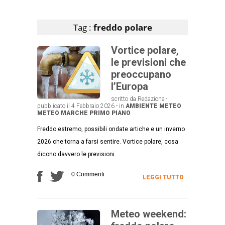
Articoli che contengono il tag selezionato
Tag :
freddo polare
Vortice polare,
le previsioni che
preoccupano
l’Europa
scritto da Redazione -
pubblicato il 4 Febbraio 2026 - in
AMBIENTE
METEO
METEO MARCHE
PRIMO PIANO
Freddo estremo, possibili ondate artiche e un inverno
2026 che torna a farsi sentire. Vortice polare, cosa
dicono davvero le previsioni
0 Commenti
LEGGI TUTTO
Meteo weekend: