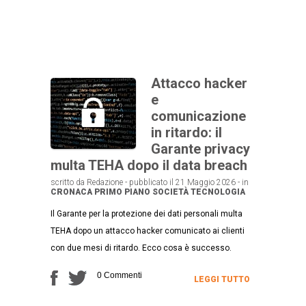
Attacco hacker
e
comunicazione
in ritardo: il
Garante privacy
multa TEHA dopo il data breach
scritto da Redazione - pubblicato il 21 Maggio 2026 - in
CRONACA
PRIMO PIANO
SOCIETÀ
TECNOLOGIA
Il Garante per la protezione dei dati personali multa
TEHA dopo un attacco hacker comunicato ai clienti
con due mesi di ritardo. Ecco cosa è successo.
0 Commenti
LEGGI TUTTO