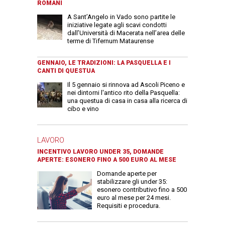
ROMANI
A Sant’Angelo in Vado sono partite le
iniziative legate agli scavi condotti
dall’Università di Macerata nell’area delle
terme di Tifernum Mataurense
GENNAIO, LE TRADIZIONI: LA PASQUELLA E I
CANTI DI QUESTUA
Il 5 gennaio si rinnova ad Ascoli Piceno e
nei dintorni l'antico rito della Pasquella:
una questua di casa in casa alla ricerca di
cibo e vino
LAVORO
INCENTIVO LAVORO UNDER 35, DOMANDE
APERTE: ESONERO FINO A 500 EURO AL MESE
Domande aperte per
stabilizzare gli under 35:
esonero contributivo fino a 500
euro al mese per 24 mesi.
Requisiti e procedura.