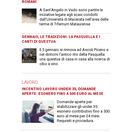
ROMANI
A Sant’Angelo in Vado sono partite le
iniziative legate agli scavi condotti
dall’Università di Macerata nell’area delle
terme di Tifernum Mataurense
GENNAIO, LE TRADIZIONI: LA PASQUELLA E I
CANTI DI QUESTUA
Il 5 gennaio si rinnova ad Ascoli Piceno e
nei dintorni l'antico rito della Pasquella:
una questua di casa in casa alla ricerca di
cibo e vino
LAVORO
INCENTIVO LAVORO UNDER 35, DOMANDE
APERTE: ESONERO FINO A 500 EURO AL MESE
Domande aperte per
stabilizzare gli under 35:
esonero contributivo fino a 500
euro al mese per 24 mesi.
Requisiti e procedura.