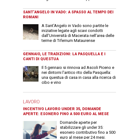
SANT’ANGELO IN VADO: A SPASSO AL TEMPO DEI
ROMANI
A Sant’Angelo in Vado sono partite le
iniziative legate agli scavi condotti
dall’Università di Macerata nell’area delle
terme di Tifernum Mataurense
GENNAIO, LE TRADIZIONI: LA PASQUELLA E I
CANTI DI QUESTUA
Il 5 gennaio si rinnova ad Ascoli Piceno e
nei dintorni l'antico rito della Pasquella:
una questua di casa in casa alla ricerca di
cibo e vino
LAVORO
INCENTIVO LAVORO UNDER 35, DOMANDE
APERTE: ESONERO FINO A 500 EURO AL MESE
Domande aperte per
stabilizzare gli under 35:
esonero contributivo fino a 500
euro al mese per 24 mesi.