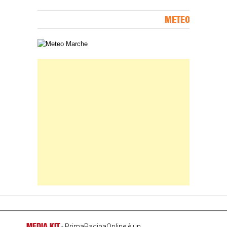
METEO
Carta meteorologica delle Marche
Banner Slice
MEDIA KIT
- PrimaPaginaOnline è un