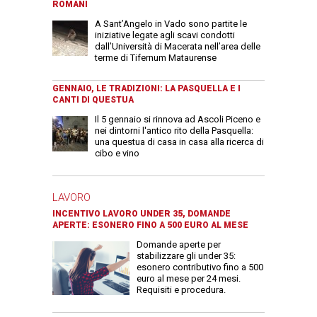
ROMANI
A Sant’Angelo in Vado sono partite le
iniziative legate agli scavi condotti
dall’Università di Macerata nell’area delle
terme di Tifernum Mataurense
GENNAIO, LE TRADIZIONI: LA PASQUELLA E I
CANTI DI QUESTUA
Il 5 gennaio si rinnova ad Ascoli Piceno e
nei dintorni l'antico rito della Pasquella:
una questua di casa in casa alla ricerca di
cibo e vino
LAVORO
INCENTIVO LAVORO UNDER 35, DOMANDE
APERTE: ESONERO FINO A 500 EURO AL MESE
Domande aperte per
stabilizzare gli under 35:
esonero contributivo fino a 500
euro al mese per 24 mesi.
Requisiti e procedura.