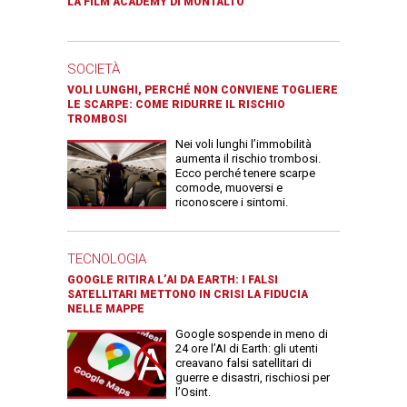
LA FILM ACADEMY DI MONTALTO
SOCIETÀ
VOLI LUNGHI, PERCHÉ NON CONVIENE TOGLIERE
LE SCARPE: COME RIDURRE IL RISCHIO
TROMBOSI
Nei voli lunghi l’immobilità
aumenta il rischio trombosi.
Ecco perché tenere scarpe
comode, muoversi e
riconoscere i sintomi.
TECNOLOGIA
GOOGLE RITIRA L’AI DA EARTH: I FALSI
SATELLITARI METTONO IN CRISI LA FIDUCIA
NELLE MAPPE
Google sospende in meno di
24 ore l’AI di Earth: gli utenti
creavano falsi satellitari di
guerre e disastri, rischiosi per
l’Osint.