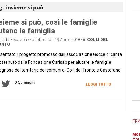
g :
insieme si può
sieme si può, così le famiglie
utano la famiglia
tto da Redazione - pubblicato il 19 Aprile 2018 - in
COLLI DEL
ONTO
sentato il progetto promosso dall'associazione Gocce di carità
ostenuto dalla Fondazione Carisap per aiutare le famiglie
ognose del territorio dei comuni di Colli del Tronto e Castorano
0 Commenti
LEGGI TUTTO
Ban
FR
MON
COL