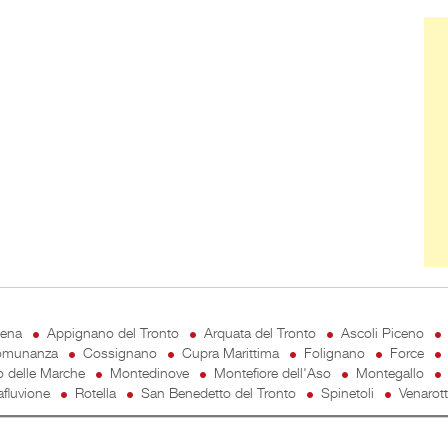
Ban
cena
Appignano del Tronto
Arquata del Tronto
Ascoli Piceno
munanza
Cossignano
Cupra Marittima
Folignano
Force
o delle Marche
Montedinove
Montefiore dell'Aso
Montegallo
fluvione
Rotella
San Benedetto del Tronto
Spinetoli
Venarot