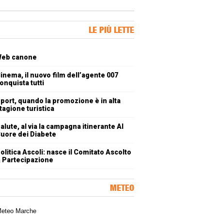
ner Slice
LE PIÙ LETTE
oli più letti
eb canone
inema, il nuovo film dell’agente 007
onquista tutti
port, quando la promozione è in alta
tagione turistica
alute, al via la campagna itinerante Al
uore dei Diabete
olitica Ascoli: nasce il Comitato Ascolto
 Partecipazione
METEO
a meteorologica delle Marche