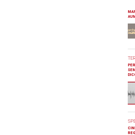
MAR
AUM
TE
PER
SEM
DIC
SP
CIN
REG