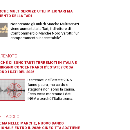
CHE MULTISERVIZI: UTILI MILIONARI MA
ENTO DELLA TARI
Nonostante gli utili di Marche Multiservizi
viene aumentata la Tari, il direttore di
Confcommercio Marche Nord Varotti: "un
comportamento inaccettabile"
RREMOTO
CHÉ CI SONO TANTI TERREMOTI IN ITALIA E
BRANO CONCENTRARSI D’ESTATE? COSA
ONO I DATI DEL 2026
I terremoti dell’estate 2026
fanno paura, ma caldo e
stagione non sono la causa.
Ecco cosa mostrano i dati
INGV e perché l’Italia trema.
ETTACOLO
EMA NELLE MARCHE, NUOVO BANDO
IONALE ENTRO IL 2026: CINECITTÀ SOSTIENE