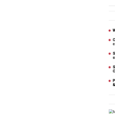
Ban
Artic
W
C
c
S
s
S
C
P
&
Cart