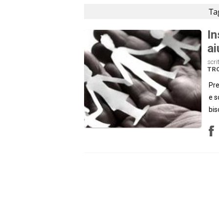
Ta
In
ai
scri
TR
Pre
e s
bis