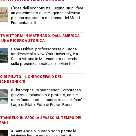
L'idea dell'economista Luigino Bruni: fare
un esperimento di intelligenza collettiva
per una mappatura dal basso dei Monti
Frumentari in Italia
TA VITTORIA IN MATENANO: DALL’AMERICA
 UNA RICERCA STORICA
Dana Fishkin, professoressa di Storia
medievale alla New York University, è a
Santa Vittoria in Matenano per ricerche
sulla presenza ebraica nelle Marche
O DI PILATO: IL CHIROCEFALO DEL
CHESONI C’È
Il Chirocephalus marchesonii, crostaceo
grazioso, minuscolo e protetto, anche
quest'anno nuota a pancia in su nel "suo"
Lago di Pilato. Foto di Peppe Rossi
T’ANGELO IN VADO: A SPASSO AL TEMPO DEI
MANI
A Sant’Angelo in Vado sono partite le
iniziative legate agli scavi condotti