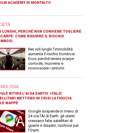
FILM ACADEMY DI MONTALTO
CIETÀ
I LUNGHI, PERCHÉ NON CONVIENE TOGLIERE
SCARPE: COME RIDURRE IL RISCHIO
OMBOSI
Nei voli lunghi l’immobilità
aumenta il rischio trombosi.
Ecco perché tenere scarpe
comode, muoversi e
riconoscere i sintomi.
CNOLOGIA
GLE RITIRA L’AI DA EARTH: I FALSI
ELLITARI METTONO IN CRISI LA FIDUCIA
LE MAPPE
Google sospende in meno di
24 ore l’AI di Earth: gli utenti
creavano falsi satellitari di
guerre e disastri, rischiosi per
l’Osint.