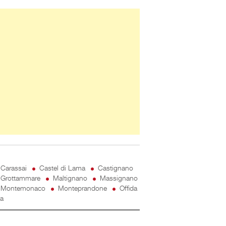
ner Slice
Carassai
Castel di Lama
Castignano
Grottammare
Maltignano
Massignano
Montemonaco
Monteprandone
Offida
ta