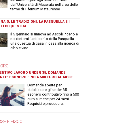
dall’Università di Macerata nell’area delle
terme di Tifernum Mataurense
NAIO, LE TRADIZIONI: LA PASQUELLA E I
TI DI QUESTUA
Il 5 gennaio si rinnova ad Ascoli Piceno e
nei dintorni l'antico rito della Pasquella:
una questua di casa in casa alla ricerca di
cibo e vino
VORO
ENTIVO LAVORO UNDER 35, DOMANDE
RTE: ESONERO FINO A 500 EURO AL MESE
Domande aperte per
stabilizzare gli under 35:
esonero contributivo fino a 500
euro al mese per 24 mesi.
Requisiti e procedura.
SE E FISCO