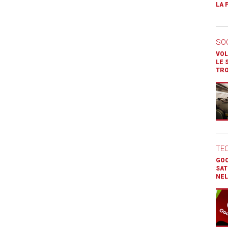
LA 
SO
VOL
LE 
TR
TE
GOO
SAT
NEL