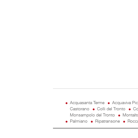
Acquasanta Terme
Acquaviva Pi
Castorano
Colli del Tronto
Co
Monsampolo del Tronto
Montalt
Palmiano
Ripatransone
Rocca