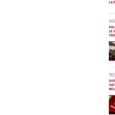
LA 
SO
VOL
LE 
TR
TE
GOO
SAT
NEL