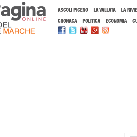
Menu Principale
ASCOLI PICENO
LA VALLATA
LA RIVI
Sei in:
PrimaPaginaOnline.it
Home
»
intercultura login
CRONACA
POLITICA
ECONOMIA
C