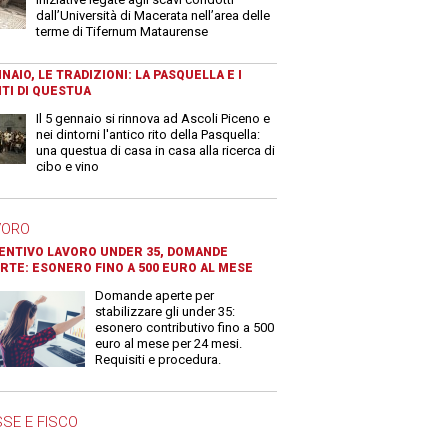
dall’Università di Macerata nell’area delle
terme di Tifernum Mataurense
NAIO, LE TRADIZIONI: LA PASQUELLA E I
TI DI QUESTUA
Il 5 gennaio si rinnova ad Ascoli Piceno e
nei dintorni l'antico rito della Pasquella:
una questua di casa in casa alla ricerca di
cibo e vino
VORO
ENTIVO LAVORO UNDER 35, DOMANDE
RTE: ESONERO FINO A 500 EURO AL MESE
Domande aperte per
stabilizzare gli under 35:
esonero contributivo fino a 500
euro al mese per 24 mesi.
Requisiti e procedura.
SE E FISCO