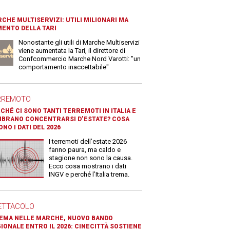
CHE MULTISERVIZI: UTILI MILIONARI MA
ENTO DELLA TARI
Nonostante gli utili di Marche Multiservizi
viene aumentata la Tari, il direttore di
Confcommercio Marche Nord Varotti: "un
comportamento inaccettabile"
RREMOTO
CHÉ CI SONO TANTI TERREMOTI IN ITALIA E
BRANO CONCENTRARSI D’ESTATE? COSA
ONO I DATI DEL 2026
I terremoti dell’estate 2026
fanno paura, ma caldo e
stagione non sono la causa.
Ecco cosa mostrano i dati
INGV e perché l’Italia trema.
ETTACOLO
EMA NELLE MARCHE, NUOVO BANDO
IONALE ENTRO IL 2026: CINECITTÀ SOSTIENE