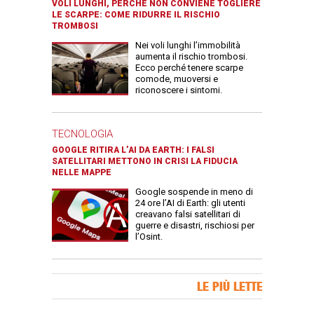
VOLI LUNGHI, PERCHÉ NON CONVIENE TOGLIERE
LE SCARPE: COME RIDURRE IL RISCHIO
TROMBOSI
Nei voli lunghi l’immobilità
aumenta il rischio trombosi.
Ecco perché tenere scarpe
comode, muoversi e
riconoscere i sintomi.
TECNOLOGIA
GOOGLE RITIRA L’AI DA EARTH: I FALSI
SATELLITARI METTONO IN CRISI LA FIDUCIA
NELLE MAPPE
Google sospende in meno di
24 ore l’AI di Earth: gli utenti
creavano falsi satellitari di
guerre e disastri, rischiosi per
l’Osint.
Banner Slice
LE PIÙ LETTE