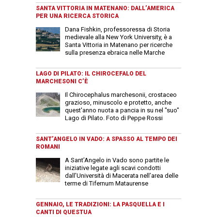
SANTA VITTORIA IN MATENANO: DALL’AMERICA
PER UNA RICERCA STORICA
Dana Fishkin, professoressa di Storia
medievale alla New York University, è a
Santa Vittoria in Matenano per ricerche
sulla presenza ebraica nelle Marche
LAGO DI PILATO: IL CHIROCEFALO DEL
MARCHESONI C’È
Il Chirocephalus marchesonii, crostaceo
grazioso, minuscolo e protetto, anche
quest'anno nuota a pancia in su nel "suo"
Lago di Pilato. Foto di Peppe Rossi
SANT’ANGELO IN VADO: A SPASSO AL TEMPO DEI
ROMANI
A Sant’Angelo in Vado sono partite le
iniziative legate agli scavi condotti
dall’Università di Macerata nell’area delle
terme di Tifernum Mataurense
GENNAIO, LE TRADIZIONI: LA PASQUELLA E I
CANTI DI QUESTUA