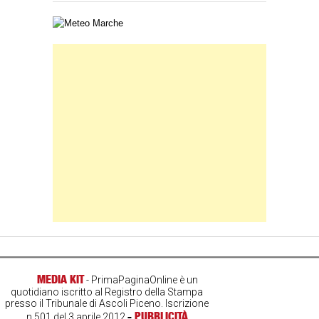
Carta meteorologica delle Marche
Banner Slice
MEDIA KIT
- PrimaPaginaOnline è un
quotidiano iscritto al Registro della Stampa
presso il Tribunale di Ascoli Piceno. Iscrizione
-
PUBBLICITÀ
n.501 del 3 aprile 2012