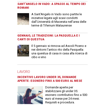
SANT’ANGELO IN VADO: A SPASSO AL TEMPO DEI
ROMANI
A Sant’Angelo in Vado sono partite le
iniziative legate agli scavi condotti
dall’Università di Macerata nell’area delle
terme di Tifernum Mataurense
GENNAIO, LE TRADIZIONI: LA PASQUELLA E I
CANTI DI QUESTUA
Il 5 gennaio si rinnova ad Ascoli Piceno e
nei dintorni l'antico rito della Pasquella:
una questua di casa in casa alla ricerca di
cibo e vino
LAVORO
INCENTIVO LAVORO UNDER 35, DOMANDE
APERTE: ESONERO FINO A 500 EURO AL MESE
Domande aperte per
stabilizzare gli under 35:
esonero contributivo fino a 500
euro al mese per 24 mesi.
Requisiti e procedura.