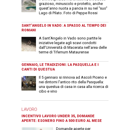
grazioso, minuscolo e protetto, anche
quest'anno nuota a pancia in su nel "suo"
Lago di Pilato. Foto di Peppe Rossi
SANT’ANGELO IN VADO: A SPASSO AL TEMPO DEI
ROMANI
A Sant’Angelo in Vado sono partite le
iniziative legate agli scavi condotti
dall’Università di Macerata nell’area delle
terme di Tifernum Mataurense
GENNAIO, LE TRADIZIONI: LA PASQUELLA E I
CANTI DI QUESTUA
Il 5 gennaio si rinnova ad Ascoli Piceno e
nei dintorni l'antico rito della Pasquella:
una questua di casa in casa alla ricerca di
cibo e vino
LAVORO
INCENTIVO LAVORO UNDER 35, DOMANDE
APERTE: ESONERO FINO A 500 EURO AL MESE
Domande aperte per