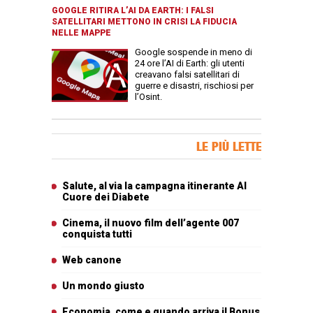
GOOGLE RITIRA L’AI DA EARTH: I FALSI
SATELLITARI METTONO IN CRISI LA FIDUCIA
NELLE MAPPE
Google sospende in meno di
24 ore l’AI di Earth: gli utenti
creavano falsi satellitari di
guerre e disastri, rischiosi per
l’Osint.
Banner Slice
LE PIÙ LETTE
Articoli più letti
Salute, al via la campagna itinerante Al
Cuore dei Diabete
Cinema, il nuovo film dell’agente 007
conquista tutti
Web canone
Un mondo giusto
Economia, come e quando arriva il Bonus