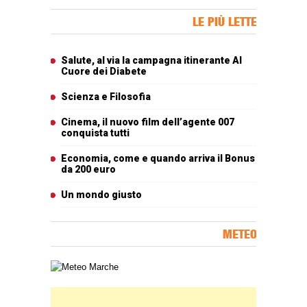
Banner Slice
LE PIÙ LETTE
Articoli più letti
Salute, al via la campagna itinerante Al
Cuore dei Diabete
Scienza e Filosofia
Cinema, il nuovo film dell’agente 007
conquista tutti
Economia, come e quando arriva il Bonus
da 200 euro
Un mondo giusto
METEO
Carta meteorologica delle Marche
Banner Slice