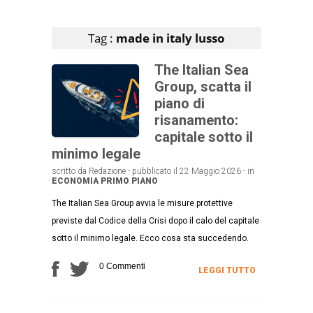
Articoli che contengono il tag selezionato
Tag :
made in italy lusso
The Italian Sea
Group, scatta il
piano di
risanamento:
capitale sotto il
minimo legale
scritto da Redazione - pubblicato il 22 Maggio 2026 - in
ECONOMIA
PRIMO PIANO
The Italian Sea Group avvia le misure protettive
previste dal Codice della Crisi dopo il calo del capitale
sotto il minimo legale. Ecco cosa sta succedendo.
0 Commenti
LEGGI TUTTO