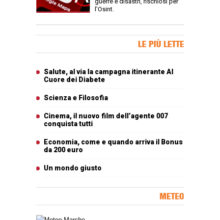
guerre e disastri, rischiosi per
l’Osint.
Banner Slice
LE PIÙ LETTE
Articoli più letti
Salute, al via la campagna itinerante Al
Cuore dei Diabete
Scienza e Filosofia
Cinema, il nuovo film dell’agente 007
conquista tutti
Economia, come e quando arriva il Bonus
da 200 euro
Un mondo giusto
METEO
Carta meteorologica delle Marche