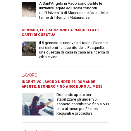
A Sant’Angelo in Vado sono partite le
iniziative legate agli scavi condotti
dall’Università di Macerata nell’area delle
terme di Tifernum Mataurense
GENNAIO, LE TRADIZIONI: LA PASQUELLA E I
CANTI DI QUESTUA
Il 5 gennaio si rinnova ad Ascoli Piceno e
nei dintorni l'antico rito della Pasquella:
una questua di casa in casa alla ricerca di
cibo e vino
LAVORO
INCENTIVO LAVORO UNDER 35, DOMANDE
APERTE: ESONERO FINO A 500 EURO AL MESE
Domande aperte per
stabilizzare gli under 35:
esonero contributivo fino a 500
euro al mese per 24 mesi.
Requisiti e procedura.