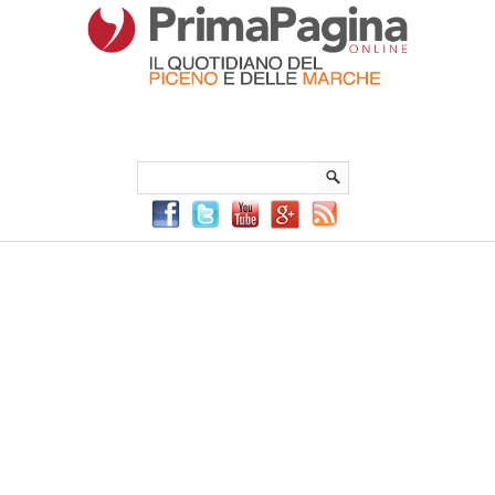
Menu Principale
Menu mobile
Sei in:
PrimaPaginaOnline.it
Home
»
Manuel de Falla