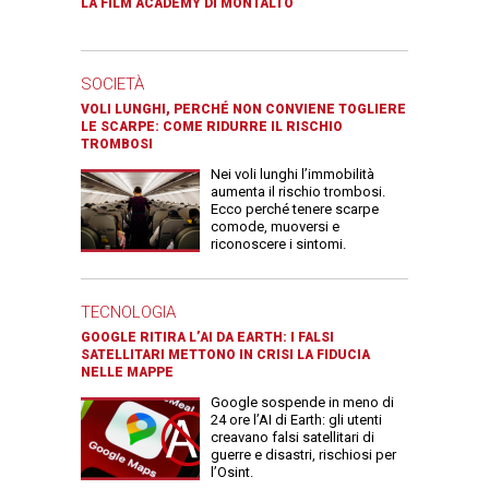
LA FILM ACADEMY DI MONTALTO
SOCIETÀ
VOLI LUNGHI, PERCHÉ NON CONVIENE TOGLIERE
LE SCARPE: COME RIDURRE IL RISCHIO
TROMBOSI
Nei voli lunghi l’immobilità
aumenta il rischio trombosi.
Ecco perché tenere scarpe
comode, muoversi e
riconoscere i sintomi.
TECNOLOGIA
GOOGLE RITIRA L’AI DA EARTH: I FALSI
SATELLITARI METTONO IN CRISI LA FIDUCIA
NELLE MAPPE
Google sospende in meno di
24 ore l’AI di Earth: gli utenti
creavano falsi satellitari di
guerre e disastri, rischiosi per
l’Osint.