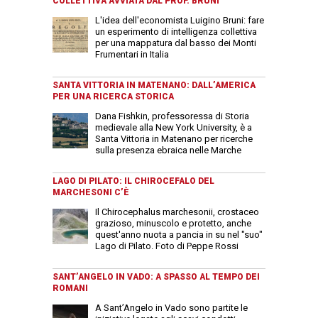
COLLETTIVA AVVIATA DAL PROF. BRUNI
L'idea dell'economista Luigino Bruni: fare
un esperimento di intelligenza collettiva
per una mappatura dal basso dei Monti
Frumentari in Italia
SANTA VITTORIA IN MATENANO: DALL’AMERICA
PER UNA RICERCA STORICA
Dana Fishkin, professoressa di Storia
medievale alla New York University, è a
Santa Vittoria in Matenano per ricerche
sulla presenza ebraica nelle Marche
LAGO DI PILATO: IL CHIROCEFALO DEL
MARCHESONI C’È
Il Chirocephalus marchesonii, crostaceo
grazioso, minuscolo e protetto, anche
quest'anno nuota a pancia in su nel "suo"
Lago di Pilato. Foto di Peppe Rossi
SANT’ANGELO IN VADO: A SPASSO AL TEMPO DEI
ROMANI
A Sant’Angelo in Vado sono partite le