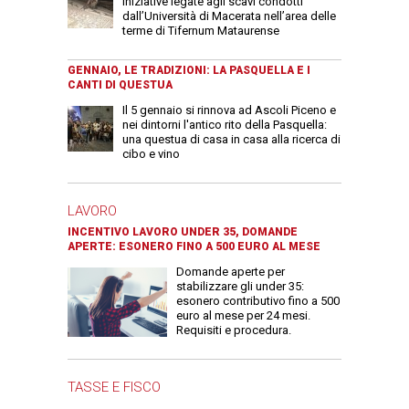
iniziative legate agli scavi condotti
dall’Università di Macerata nell’area delle
terme di Tifernum Mataurense
GENNAIO, LE TRADIZIONI: LA PASQUELLA E I
CANTI DI QUESTUA
Il 5 gennaio si rinnova ad Ascoli Piceno e
nei dintorni l'antico rito della Pasquella:
una questua di casa in casa alla ricerca di
cibo e vino
LAVORO
INCENTIVO LAVORO UNDER 35, DOMANDE
APERTE: ESONERO FINO A 500 EURO AL MESE
Domande aperte per
stabilizzare gli under 35:
esonero contributivo fino a 500
euro al mese per 24 mesi.
Requisiti e procedura.
TASSE E FISCO