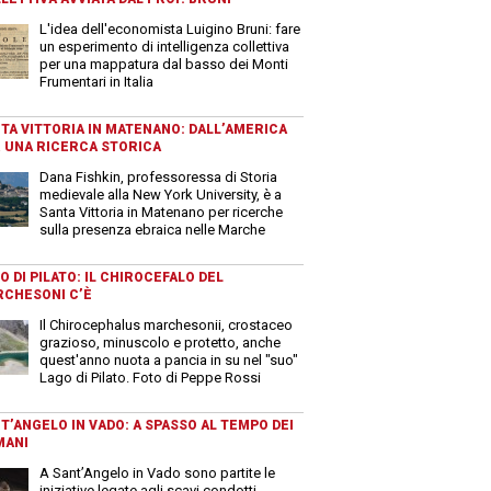
L'idea dell'economista Luigino Bruni: fare
un esperimento di intelligenza collettiva
per una mappatura dal basso dei Monti
Frumentari in Italia
TA VITTORIA IN MATENANO: DALL’AMERICA
 UNA RICERCA STORICA
Dana Fishkin, professoressa di Storia
medievale alla New York University, è a
Santa Vittoria in Matenano per ricerche
sulla presenza ebraica nelle Marche
O DI PILATO: IL CHIROCEFALO DEL
CHESONI C’È
Il Chirocephalus marchesonii, crostaceo
grazioso, minuscolo e protetto, anche
quest'anno nuota a pancia in su nel "suo"
Lago di Pilato. Foto di Peppe Rossi
T’ANGELO IN VADO: A SPASSO AL TEMPO DEI
MANI
A Sant’Angelo in Vado sono partite le
iniziative legate agli scavi condotti