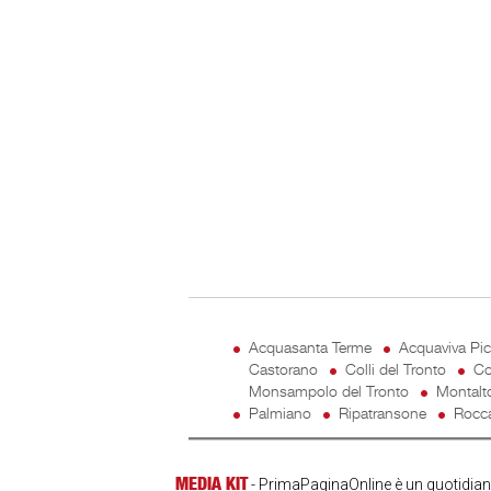
Acquasanta Terme
Acquaviva Pi
Castorano
Colli del Tronto
Co
Monsampolo del Tronto
Montalt
Palmiano
Ripatransone
Rocca
MEDIA KIT
- PrimaPaginaOnline è un quotidiano 