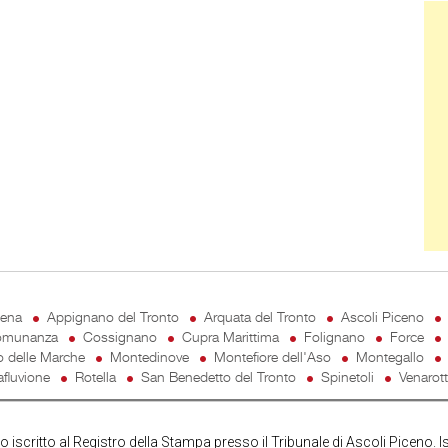
Ban
cena
Appignano del Tronto
Arquata del Tronto
Ascoli Piceno
munanza
Cossignano
Cupra Marittima
Folignano
Force
o delle Marche
Montedinove
Montefiore dell'Aso
Montegallo
fluvione
Rotella
San Benedetto del Tronto
Spinetoli
Venarot
iscritto al Registro della Stampa presso il Tribunale di Ascoli Piceno. I