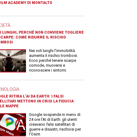
FILM ACADEMY DI MONTALTO
CIETÀ
I LUNGHI, PERCHÉ NON CONVIENE TOGLIERE
SCARPE: COME RIDURRE IL RISCHIO
OMBOSI
Nei voli lunghi l’immobilità
aumenta il rischio trombosi.
Ecco perché tenere scarpe
comode, muoversi e
riconoscere i sintomi.
CNOLOGIA
GLE RITIRA L’AI DA EARTH: I FALSI
ELLITARI METTONO IN CRISI LA FIDUCIA
LE MAPPE
Google sospende in meno di
24 ore l’AI di Earth: gli utenti
creavano falsi satellitari di
guerre e disastri, rischiosi per
l’Osint.