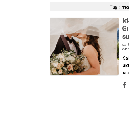
Tag :
mat
Id
Gi
su
scri
SP
Sal
alc
uni