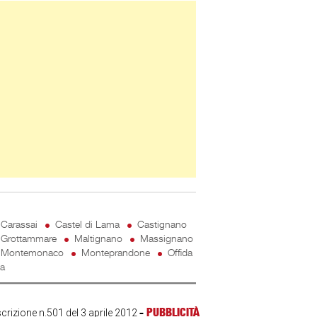
ner Slice
Carassai
Castel di Lama
Castignano
Grottammare
Maltignano
Massignano
Montemonaco
Monteprandone
Offida
ta
-
PUBBLICITÀ
scrizione n.501 del 3 aprile 2012