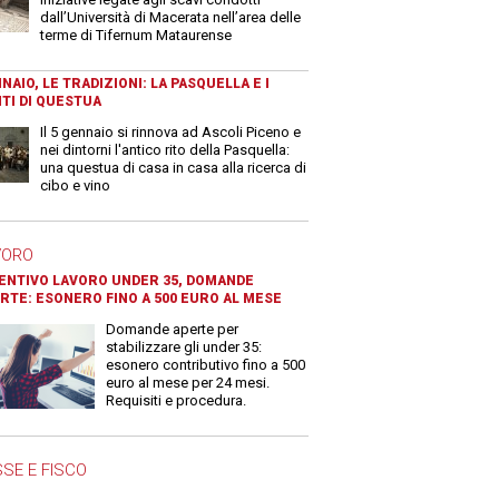
dall’Università di Macerata nell’area delle
terme di Tifernum Mataurense
NAIO, LE TRADIZIONI: LA PASQUELLA E I
TI DI QUESTUA
Il 5 gennaio si rinnova ad Ascoli Piceno e
nei dintorni l'antico rito della Pasquella:
una questua di casa in casa alla ricerca di
cibo e vino
VORO
ENTIVO LAVORO UNDER 35, DOMANDE
RTE: ESONERO FINO A 500 EURO AL MESE
Domande aperte per
stabilizzare gli under 35:
esonero contributivo fino a 500
euro al mese per 24 mesi.
Requisiti e procedura.
SE E FISCO