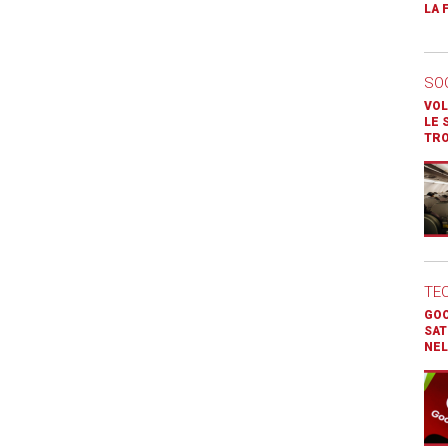
LA 
SO
VOL
LE 
TR
TE
GOO
SAT
NEL