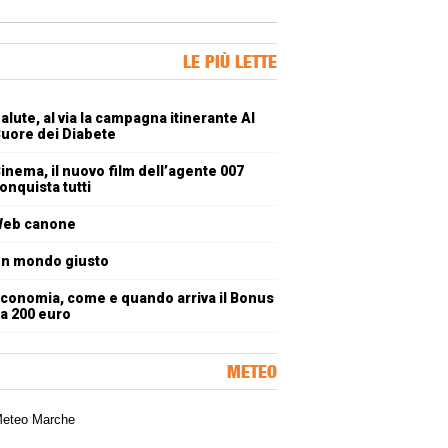
ner Slice
LE PIÙ LETTE
oli più letti
alute, al via la campagna itinerante Al
uore dei Diabete
inema, il nuovo film dell’agente 007
onquista tutti
eb canone
n mondo giusto
conomia, come e quando arriva il Bonus
a 200 euro
METEO
a meteorologica delle Marche