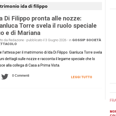
rimonio ida di filippo
a Di Filippo pronta alle nozze:
anluca Torre svela il ruolo speciale
o e di Mariana
tto da Redazione - pubblicato il 3 Giugno 2026 - in
GOSSIP
SOCIETÀ
ETTACOLO
e l’attesa per il matrimonio di Ida Di Filippo. Gianluca Torre svela
uni dettagli sulle nozze e racconta il legame speciale che lo
sce alla collega di Casa a Prima Vista.
0 Commenti
LEGGI TUTTO
Ban
FR
MON
COL