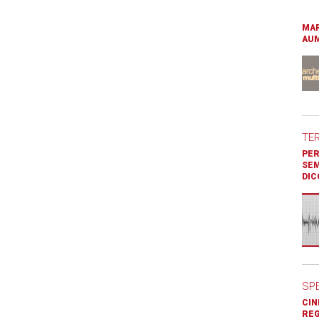
MAR
AUM
TE
PER
SEM
DIC
SP
CIN
REG