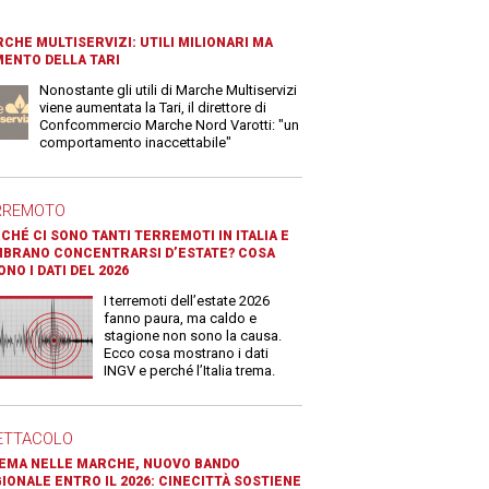
CHE MULTISERVIZI: UTILI MILIONARI MA
ENTO DELLA TARI
Nonostante gli utili di Marche Multiservizi
viene aumentata la Tari, il direttore di
Confcommercio Marche Nord Varotti: "un
comportamento inaccettabile"
RREMOTO
CHÉ CI SONO TANTI TERREMOTI IN ITALIA E
BRANO CONCENTRARSI D’ESTATE? COSA
ONO I DATI DEL 2026
I terremoti dell’estate 2026
fanno paura, ma caldo e
stagione non sono la causa.
Ecco cosa mostrano i dati
INGV e perché l’Italia trema.
ETTACOLO
EMA NELLE MARCHE, NUOVO BANDO
IONALE ENTRO IL 2026: CINECITTÀ SOSTIENE