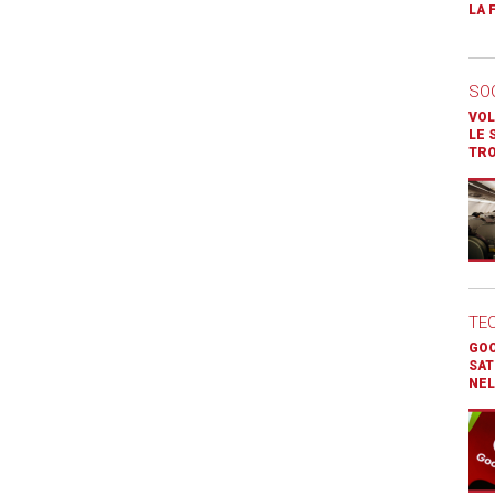
LA 
SO
VOL
LE 
TR
TE
GOO
SAT
NEL