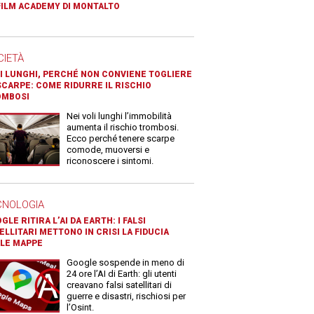
FILM ACADEMY DI MONTALTO
CIETÀ
I LUNGHI, PERCHÉ NON CONVIENE TOGLIERE
SCARPE: COME RIDURRE IL RISCHIO
OMBOSI
Nei voli lunghi l’immobilità
aumenta il rischio trombosi.
Ecco perché tenere scarpe
comode, muoversi e
riconoscere i sintomi.
CNOLOGIA
GLE RITIRA L’AI DA EARTH: I FALSI
ELLITARI METTONO IN CRISI LA FIDUCIA
LE MAPPE
Google sospende in meno di
24 ore l’AI di Earth: gli utenti
creavano falsi satellitari di
guerre e disastri, rischiosi per
l’Osint.