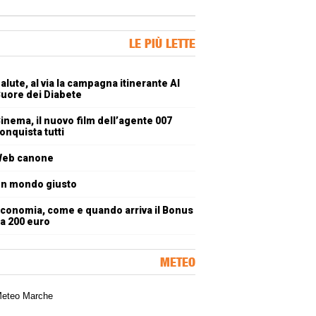
ner Slice
LE PIÙ LETTE
oli più letti
alute, al via la campagna itinerante Al
uore dei Diabete
inema, il nuovo film dell’agente 007
onquista tutti
eb canone
n mondo giusto
conomia, come e quando arriva il Bonus
a 200 euro
METEO
a meteorologica delle Marche