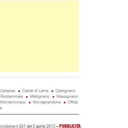
ner Slice
Carassai
Castel di Lama
Castignano
Grottammare
Maltignano
Massignano
Montemonaco
Monteprandone
Offida
ta
-
PUBBLICITÀ
scrizione n.501 del 3 aprile 2012