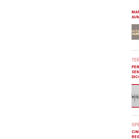
MAR
AUM
TE
PER
SEM
DIC
SP
CIN
REG