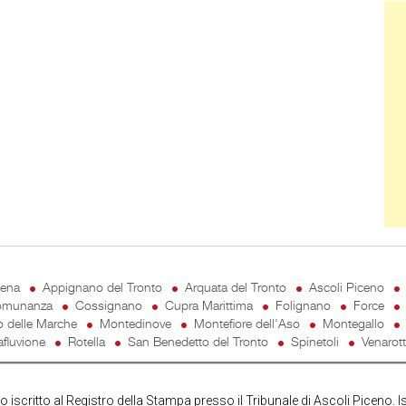
Ban
cena
Appignano del Tronto
Arquata del Tronto
Ascoli Piceno
munanza
Cossignano
Cupra Marittima
Folignano
Force
o delle Marche
Montedinove
Montefiore dell'Aso
Montegallo
fluvione
Rotella
San Benedetto del Tronto
Spinetoli
Venarot
iscritto al Registro della Stampa presso il Tribunale di Ascoli Piceno. I