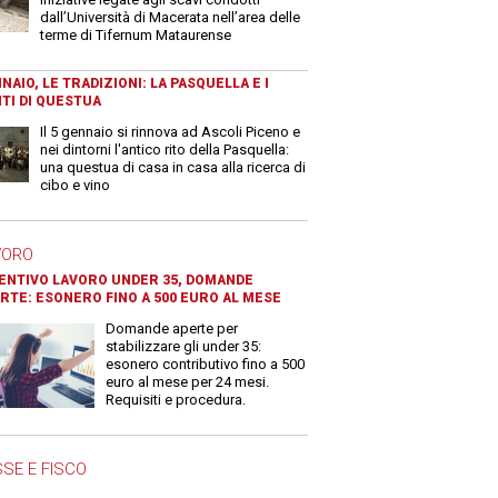
dall’Università di Macerata nell’area delle
terme di Tifernum Mataurense
NAIO, LE TRADIZIONI: LA PASQUELLA E I
TI DI QUESTUA
Il 5 gennaio si rinnova ad Ascoli Piceno e
nei dintorni l'antico rito della Pasquella:
una questua di casa in casa alla ricerca di
cibo e vino
VORO
ENTIVO LAVORO UNDER 35, DOMANDE
RTE: ESONERO FINO A 500 EURO AL MESE
Domande aperte per
stabilizzare gli under 35:
esonero contributivo fino a 500
euro al mese per 24 mesi.
Requisiti e procedura.
SE E FISCO