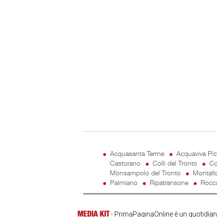
Acquasanta Terme
Acquaviva Pi
Castorano
Colli del Tronto
Co
Monsampolo del Tronto
Montalt
Palmiano
Ripatransone
Rocca
MEDIA KIT
- PrimaPaginaOnline è un quotidiano 