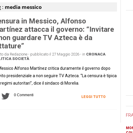
 :
media messico
nsura in Messico, Alfonso
rtínez attacca il governo: “Invitare
non guardare TV Azteca è da
ttature”
tto da Redazione - pubblicato il 27 Maggio 2026 - in
CRONACA
ITICA
SOCIETÀ
Messico Alfonso Martínez critica duramente il governo dopo
nvito presidenziale a non seguire TV Azteca. “La censura è tipica
 regimi autoritari”, dice il sindaco di Morelia.
0 Commenti
LEGGI TUTTO
Ban
FR
MON
COL