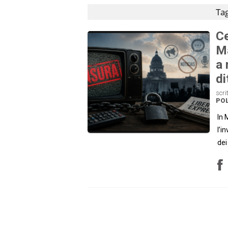
Tag
Ce
Ma
a 
di
scri
POL
In 
l’i
dei