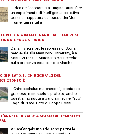
L'idea dell'economista Luigino Bruni: fare
un esperimento di intelligenza collettiva
per una mappatura dal basso dei Monti
Frumentari in Italia
TA VITTORIA IN MATENANO: DALL’AMERICA
 UNA RICERCA STORICA
Dana Fishkin, professoressa di Storia
medievale alla New York University, è a
Santa Vittoria in Matenano per ricerche
sulla presenza ebraica nelle Marche
O DI PILATO: IL CHIROCEFALO DEL
CHESONI C’È
Il Chirocephalus marchesonii, crostaceo
grazioso, minuscolo e protetto, anche
quest'anno nuota a pancia in su nel "suo"
Lago di Pilato. Foto di Peppe Rossi
T’ANGELO IN VADO: A SPASSO AL TEMPO DEI
MANI
A Sant’Angelo in Vado sono partite le
iniziative legate agli scavi condotti