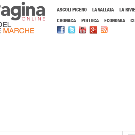
Menu Principale
ASCOLI PICENO
LA VALLATA
LA RIVI
Sei in:
PrimaPaginaOnline.it
Home
»
media messico
CRONACA
POLITICA
ECONOMIA
C