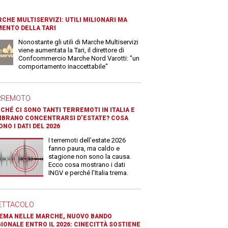
CHE MULTISERVIZI: UTILI MILIONARI MA
ENTO DELLA TARI
Nonostante gli utili di Marche Multiservizi
viene aumentata la Tari, il direttore di
Confcommercio Marche Nord Varotti: "un
comportamento inaccettabile"
RREMOTO
CHÉ CI SONO TANTI TERREMOTI IN ITALIA E
BRANO CONCENTRARSI D’ESTATE? COSA
ONO I DATI DEL 2026
I terremoti dell’estate 2026
fanno paura, ma caldo e
stagione non sono la causa.
Ecco cosa mostrano i dati
INGV e perché l’Italia trema.
ETTACOLO
EMA NELLE MARCHE, NUOVO BANDO
IONALE ENTRO IL 2026: CINECITTÀ SOSTIENE