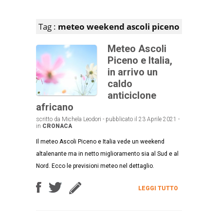
Articoli che contengono il tag selezionato
Tag :
meteo weekend ascoli piceno
Meteo Ascoli
Piceno e Italia,
in arrivo un
caldo
anticiclone
africano
scritto da Michela Leodori - pubblicato il 23 Aprile 2021 -
in
CRONACA
Il meteo Ascoli Piceno e Italia vede un weekend
altalenante ma in netto miglioramento sia al Sud e al
Nord. Ecco le previsioni meteo nel dettaglio.
LEGGI TUTTO