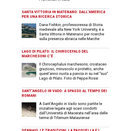
SANTA VITTORIA IN MATENANO: DALL’AMERICA
PER UNA RICERCA STORICA
Dana Fishkin, professoressa di Storia
medievale alla New York University, è a
Santa Vittoria in Matenano per ricerche
sulla presenza ebraica nelle Marche
LAGO DI PILATO: IL CHIROCEFALO DEL
MARCHESONI C’È
Il Chirocephalus marchesonii, crostaceo
grazioso, minuscolo e protetto, anche
quest'anno nuota a pancia in su nel "suo"
Lago di Pilato. Foto di Peppe Rossi
SANT’ANGELO IN VADO: A SPASSO AL TEMPO DEI
ROMANI
A Sant’Angelo in Vado sono partite le
iniziative legate agli scavi condotti
dall’Università di Macerata nell’area delle
terme di Tifernum Mataurense
GENNAIO, LE TRADIZIONI: LA PASQUELLA E I