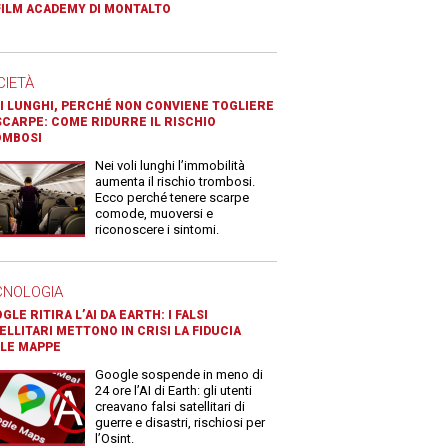
FILM ACADEMY DI MONTALTO
CIETÀ
I LUNGHI, PERCHÉ NON CONVIENE TOGLIERE
SCARPE: COME RIDURRE IL RISCHIO
OMBOSI
Nei voli lunghi l’immobilità
aumenta il rischio trombosi.
Ecco perché tenere scarpe
comode, muoversi e
riconoscere i sintomi.
CNOLOGIA
GLE RITIRA L’AI DA EARTH: I FALSI
ELLITARI METTONO IN CRISI LA FIDUCIA
LE MAPPE
Google sospende in meno di
24 ore l’AI di Earth: gli utenti
creavano falsi satellitari di
guerre e disastri, rischiosi per
l’Osint.