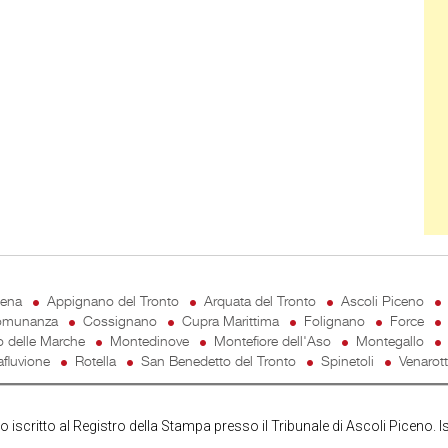
cena
Appignano del Tronto
Arquata del Tronto
Ascoli Piceno
munanza
Cossignano
Cupra Marittima
Folignano
Force
o delle Marche
Montedinove
Montefiore dell'Aso
Montegallo
fluvione
Rotella
San Benedetto del Tronto
Spinetoli
Venarot
iscritto al Registro della Stampa presso il Tribunale di Ascoli Piceno. I