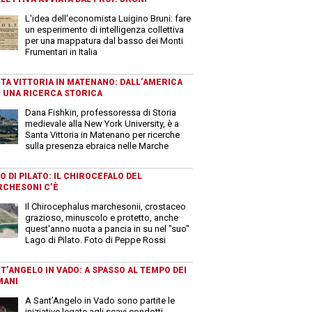
L'idea dell'economista Luigino Bruni: fare
un esperimento di intelligenza collettiva
per una mappatura dal basso dei Monti
Frumentari in Italia
TA VITTORIA IN MATENANO: DALL’AMERICA
 UNA RICERCA STORICA
Dana Fishkin, professoressa di Storia
medievale alla New York University, è a
Santa Vittoria in Matenano per ricerche
sulla presenza ebraica nelle Marche
O DI PILATO: IL CHIROCEFALO DEL
CHESONI C’È
Il Chirocephalus marchesonii, crostaceo
grazioso, minuscolo e protetto, anche
quest'anno nuota a pancia in su nel "suo"
Lago di Pilato. Foto di Peppe Rossi
T’ANGELO IN VADO: A SPASSO AL TEMPO DEI
MANI
A Sant’Angelo in Vado sono partite le
iniziative legate agli scavi condotti