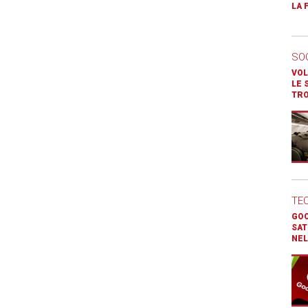
LA 
SO
VOL
LE 
TR
TE
GOO
SAT
NEL