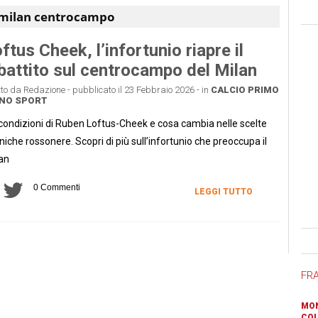
milan centrocampo
ftus Cheek, l’infortunio riapre il
battito sul centrocampo del Milan
tto da Redazione - pubblicato il 23 Febbraio 2026 - in
CALCIO
PRIMO
ANO
SPORT
condizioni di Ruben Loftus-Cheek e cosa cambia nelle scelte
niche rossonere. Scopri di più sull’infortunio che preoccupa il
an
0 Commenti
LEGGI TUTTO
Ban
FR
MON
COL