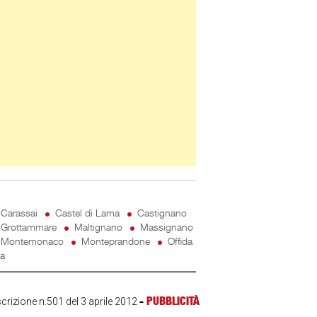
Carassai
Castel di Lama
Castignano
Grottammare
Maltignano
Massignano
Montemonaco
Monteprandone
Offida
ta
-
PUBBLICITÀ
scrizione n.501 del 3 aprile 2012