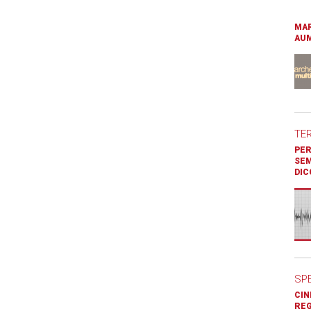
MAR
AUM
TE
PER
SEM
DIC
SP
CIN
REG