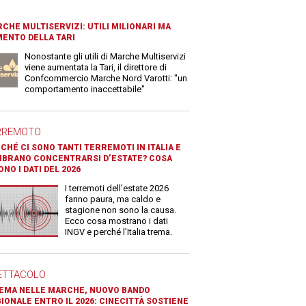
CHE MULTISERVIZI: UTILI MILIONARI MA
ENTO DELLA TARI
Nonostante gli utili di Marche Multiservizi
viene aumentata la Tari, il direttore di
Confcommercio Marche Nord Varotti: "un
comportamento inaccettabile"
RREMOTO
CHÉ CI SONO TANTI TERREMOTI IN ITALIA E
BRANO CONCENTRARSI D’ESTATE? COSA
ONO I DATI DEL 2026
I terremoti dell’estate 2026
fanno paura, ma caldo e
stagione non sono la causa.
Ecco cosa mostrano i dati
INGV e perché l’Italia trema.
ETTACOLO
EMA NELLE MARCHE, NUOVO BANDO
IONALE ENTRO IL 2026: CINECITTÀ SOSTIENE