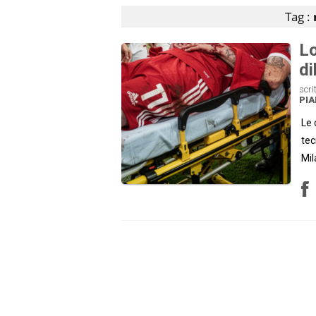
Tag :
Lo
di
scri
PI
Le 
tec
Mil