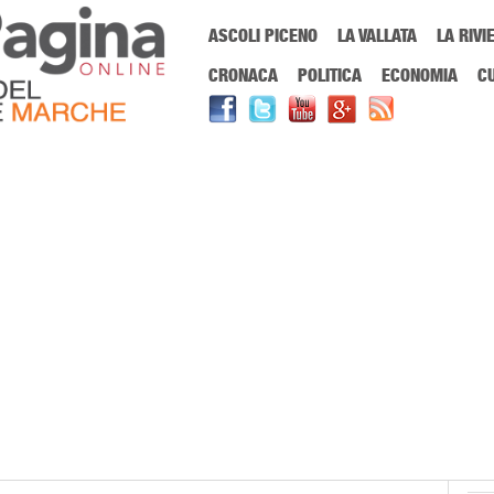
Menu Principale
ASCOLI PICENO
LA VALLATA
LA RIVI
Sei in:
PrimaPaginaOnline.it
Home
»
milan centrocampo
CRONACA
POLITICA
ECONOMIA
C