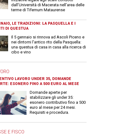
dall’Università di Macerata nell’area delle
terme di Tifernum Mataurense
NAIO, LE TRADIZIONI: LA PASQUELLA E I
TI DI QUESTUA
Il 5 gennaio si rinnova ad Ascoli Piceno e
nei dintorni l'antico rito della Pasquella:
una questua di casa in casa alla ricerca di
cibo e vino
VORO
ENTIVO LAVORO UNDER 35, DOMANDE
RTE: ESONERO FINO A 500 EURO AL MESE
Domande aperte per
stabilizzare gli under 35:
esonero contributivo fino a 500
euro al mese per 24 mesi.
Requisiti e procedura.
SE E FISCO