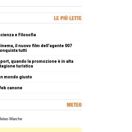
ner Slice
LE PIÙ LETTE
oli più letti
cienza e Filosofia
inema, il nuovo film dell’agente 007
onquista tutti
port, quando la promozione è in alta
tagione turistica
n mondo giusto
eb canone
METEO
a meteorologica delle Marche
ner Slice