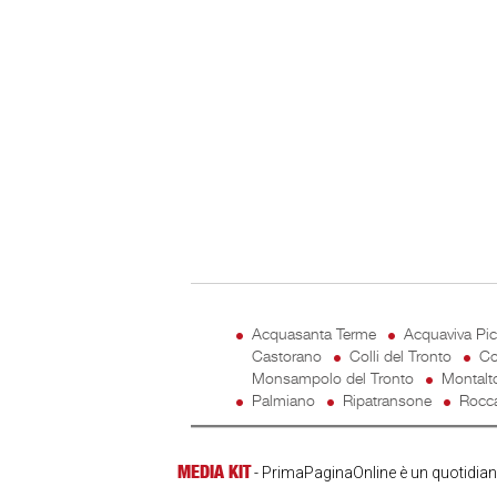
Acquasanta Terme
Acquaviva Pi
Castorano
Colli del Tronto
Co
Monsampolo del Tronto
Montalt
Palmiano
Ripatransone
Rocca
MEDIA KIT
- PrimaPaginaOnline è un quotidiano 