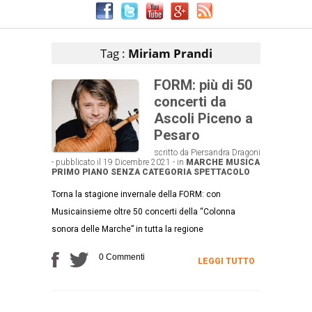
Articoli che contengono il tag selezionato
Tag :
Miriam Prandi
FORM: più di 50
concerti da
Ascoli Piceno a
Pesaro
scritto da Piersandra Dragoni
- pubblicato il 19 Dicembre 2021 - in
MARCHE
MUSICA
PRIMO PIANO
SENZA CATEGORIA
SPETTACOLO
Torna la stagione invernale della FORM: con
Musicainsieme oltre 50 concerti della “Colonna
sonora delle Marche” in tutta la regione
0 Commenti
LEGGI TUTTO