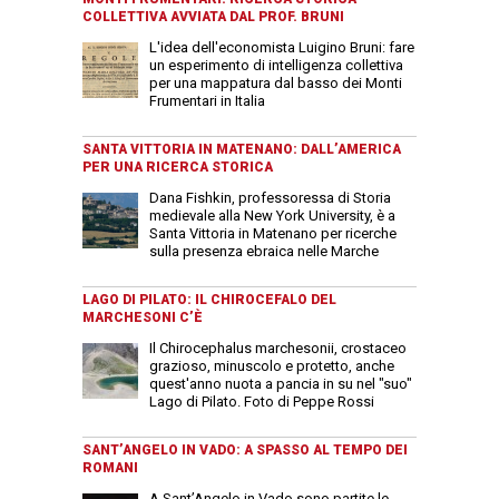
COLLETTIVA AVVIATA DAL PROF. BRUNI
L'idea dell'economista Luigino Bruni: fare
un esperimento di intelligenza collettiva
per una mappatura dal basso dei Monti
Frumentari in Italia
SANTA VITTORIA IN MATENANO: DALL’AMERICA
PER UNA RICERCA STORICA
Dana Fishkin, professoressa di Storia
medievale alla New York University, è a
Santa Vittoria in Matenano per ricerche
sulla presenza ebraica nelle Marche
LAGO DI PILATO: IL CHIROCEFALO DEL
MARCHESONI C’È
Il Chirocephalus marchesonii, crostaceo
grazioso, minuscolo e protetto, anche
quest'anno nuota a pancia in su nel "suo"
Lago di Pilato. Foto di Peppe Rossi
SANT’ANGELO IN VADO: A SPASSO AL TEMPO DEI
ROMANI
A Sant’Angelo in Vado sono partite le