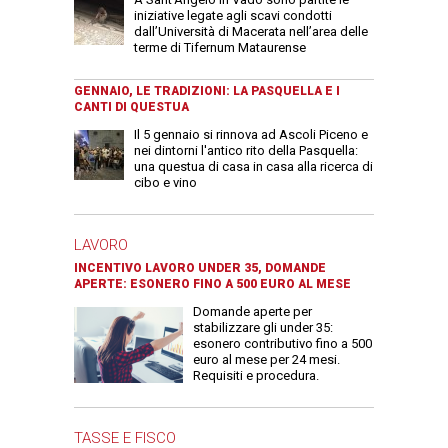
iniziative legate agli scavi condotti
dall’Università di Macerata nell’area delle
terme di Tifernum Mataurense
GENNAIO, LE TRADIZIONI: LA PASQUELLA E I
CANTI DI QUESTUA
Il 5 gennaio si rinnova ad Ascoli Piceno e
nei dintorni l'antico rito della Pasquella:
una questua di casa in casa alla ricerca di
cibo e vino
LAVORO
INCENTIVO LAVORO UNDER 35, DOMANDE
APERTE: ESONERO FINO A 500 EURO AL MESE
Domande aperte per
stabilizzare gli under 35:
esonero contributivo fino a 500
euro al mese per 24 mesi.
Requisiti e procedura.
TASSE E FISCO