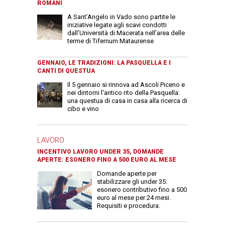
ROMANI
A Sant’Angelo in Vado sono partite le
iniziative legate agli scavi condotti
dall’Università di Macerata nell’area delle
terme di Tifernum Mataurense
GENNAIO, LE TRADIZIONI: LA PASQUELLA E I
CANTI DI QUESTUA
Il 5 gennaio si rinnova ad Ascoli Piceno e
nei dintorni l'antico rito della Pasquella:
una questua di casa in casa alla ricerca di
cibo e vino
LAVORO
INCENTIVO LAVORO UNDER 35, DOMANDE
APERTE: ESONERO FINO A 500 EURO AL MESE
Domande aperte per
stabilizzare gli under 35:
esonero contributivo fino a 500
euro al mese per 24 mesi.
Requisiti e procedura.